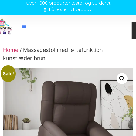
Over 1.000 produkter testet og vurderet
Få testet dit produkt
Home
/ Massagestol med løftefunktion
kunstlæder brun
Sale!