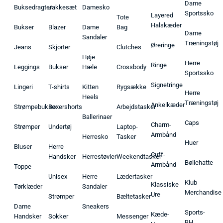
Dame
Buksedragter
Jakkesæt
Damesko
Sportssko
Layered
Tote
Halskæder
Bukser
Blazer
Dame
Bag
Dame
Sandaler
Træningstøj
Øreringe
Jeans
Skjorter
Clutches
Høje
Herre
Ringe
Leggings
Bukser
Hæle
Crossbody
Sportssko
Signetringe
Lingeri
T-shirts
Kitten
Rygsække
Herre
Heels
Træningstøj
Ankelkæder
Strømpebukser
Boxershorts
Arbejdstasker
Ballerinaer
Caps
Charm-
Strømper
Undertøj
Laptop-
Armbånd
Herresko
Tasker
Huer
Bluser
Herre
Cuff-
Handsker
Herrestøvler
Weekendtasker
Bøllehatte
Armbånd
Toppe
Unisex
Herre
Lædertasker
Klub
Klassiske
Tørklæder
Sandaler
Merchandise
Ure
Strømper
Bæltetasker
Dame
Sneakers
Sports-
Kæde-
Handsker
Sokker
Messenger
BH