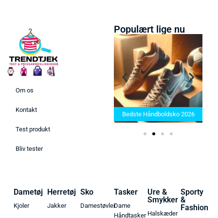
Populært lige nu
Om os
Bedste barbermaskiner i
e 2025 –
2025: Find den rette til dit
Kontakt
kter her!
Bedste Håndboldsko 2026
behov
Test produkt
Bliv tester
Dametøj
Herretøj
Sko
Tasker
Ure &
Sporty
Smykker
&
Kjoler
Jakker
Damestøvler
Dame
Fashion
Halskæder
Håndtasker