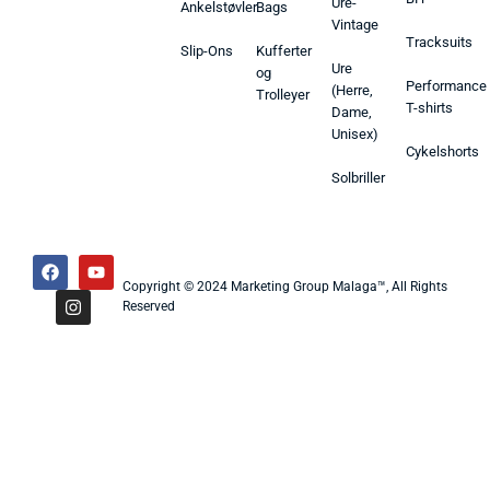
Ure-
Ankelstøvler
Bags
Vintage
Tracksuits
Slip-Ons
Kufferter
Ure
og
Performance
(Herre,
Trolleyer
T-shirts
Dame,
Unisex)
Cykelshorts
Solbriller
Copyright © 2024 Marketing Group Malaga™, All Rights
Reserved