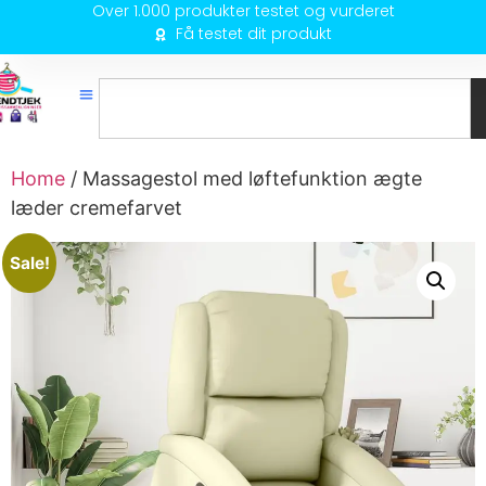
Over 1.000 produkter testet og vurderet
Få testet dit produkt
Home
/ Massagestol med løftefunktion ægte
læder cremefarvet
Sale!