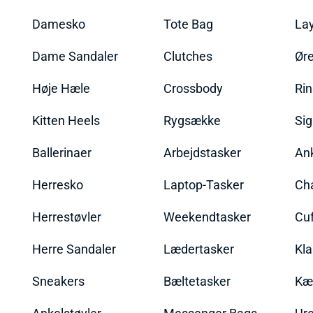
Damesko
Tote Bag
La
Dame Sandaler
Clutches
Øre
Høje Hæle
Crossbody
Ri
Kitten Heels
Rygsække
Sig
Ballerinaer
Arbejdstasker
An
Herresko
Laptop-Tasker
Ch
Herrestøvler
Weekendtasker
Cu
Herre Sandaler
Lædertasker
Kla
Sneakers
Bæltetasker
Kæ