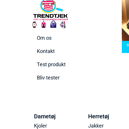
Om os
arbermaskiner
Bedste Saunatæppe
nd den rette til
Bedste saunatæppe
2025 – Find de bedste
B
t behov
2025
produkter her!
Kontakt
Test produkt
Bliv tester
Dametøj
Herretøj
Kjoler
Jakker