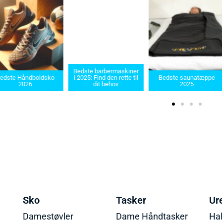
Bedste barbermaskiner
edste Håndboldsko
i 2025: Find den rette til
Bedste saunatæppe
2026
dit behov
2025
Sko
Tasker
Ur
Damestøvler
Dame Håndtasker
Ha