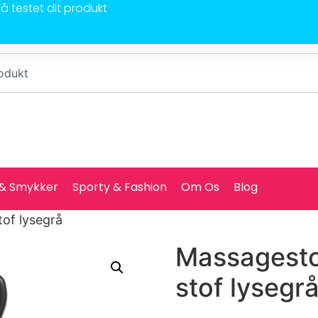
Få testet dit produkt
 & Smykker
Sporty & Fashion
Om Os
Blog
tof lysegrå
Massagesto
stof lysegr