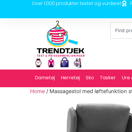
Over 1.000 produkter testet og vurderet
Dametøj
Herretøj
Sko
Tasker
Ure
Home
/ Massagestol med løftefunktion s