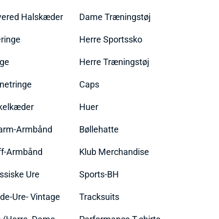
yered Halskæder
Dame Træningstøj
ringe
Herre Sportssko
nge
Herre Træningstøj
netringe
Caps
kelkæder
Huer
arm-Armbånd
Bøllehatte
ff-Armbånd
Klub Merchandise
ssiske Ure
Sports-BH
de-Ure- Vintage
Tracksuits