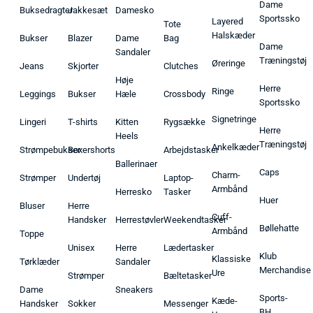
Dame
Buksedragter
Jakkesæt
Damesko
Sportssko
Layered
Tote
Halskæder
Bukser
Blazer
Dame
Bag
Dame
Sandaler
Træningstøj
Øreringe
Jeans
Skjorter
Clutches
Høje
Herre
Ringe
Leggings
Bukser
Hæle
Crossbody
Sportssko
Signetringe
Lingeri
T-shirts
Kitten
Rygsække
Herre
Heels
Træningstøj
Ankelkæder
Strømpebukser
Boxershorts
Arbejdstasker
Ballerinaer
Caps
Charm-
Strømper
Undertøj
Laptop-
Armbånd
Herresko
Tasker
Huer
Bluser
Herre
Cuff-
Handsker
Herrestøvler
Weekendtasker
Bøllehatte
Armbånd
Toppe
Unisex
Herre
Lædertasker
Klub
Klassiske
Tørklæder
Sandaler
Merchandise
Ure
Strømper
Bæltetasker
Dame
Sneakers
Sports-
Kæde-
Handsker
Sokker
Messenger
BH