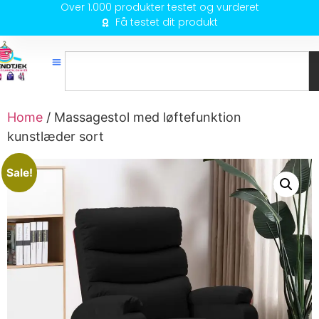
Over 1.000 produkter testet og vurderet
Få testet dit produkt
Home
/ Massagestol med løftefunktion
kunstlæder sort
Sale!