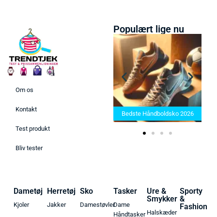
Populært lige nu
Om os
Bedste Saunatæppe 2025 –
Kontakt
Find de bedste produkter her!
Bedste Håndboldsko 2026
Test produkt
Bliv tester
Dametøj
Herretøj
Sko
Tasker
Ure &
Sporty
Smykker
&
Kjoler
Jakker
Damestøvler
Dame
Fashion
Halskæder
Håndtasker