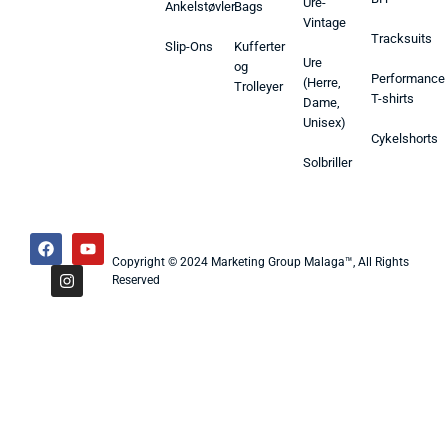
Ure-
Ankelstøvler
Bags
Vintage
Tracksuits
Slip-Ons
Kufferter
Ure
og
Performance
(Herre,
Trolleyer
T-shirts
Dame,
Unisex)
Cykelshorts
Solbriller
Copyright © 2024 Marketing Group Malaga™, All Rights
Reserved