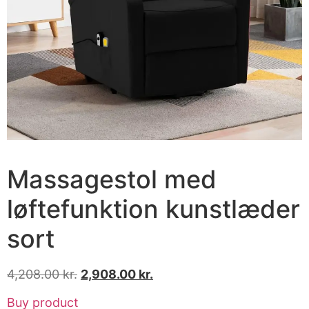
Massagestol med
løftefunktion kunstlæder
sort
4,208.00
kr.
2,908.00
kr.
Buy product