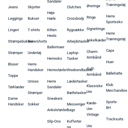
Sandaler
Træningstøj
Øreringe
Jeans
Skjorter
Clutches
Høje
Herre
Ringe
Leggings
Bukser
Hæle
Crossbody
Sportssko
Signetringe
Lingeri
T-shirts
Kitten
Rygsække
Herre
Heels
Træningstøj
Ankelkæder
Strømpebukser
Boxershorts
Arbejdstasker
Ballerinaer
Caps
Charm-
Strømper
Undertøj
Laptop-
Armbånd
Herresko
Tasker
Huer
Bluser
Herre
Cuff-
Handsker
Herrestøvler
Weekendtasker
Bøllehatte
Armbånd
Toppe
Unisex
Herre
Lædertasker
Klub
Klassiske
Tørklæder
Sandaler
Merchandise
Ure
Strømper
Bæltetasker
Dame
Sneakers
Sports-
Kæde-
Handsker
Sokker
Messenger
BH
Ure-
Ankelstøvler
Bags
Vintage
Tracksuits
Slip-Ons
Kufferter
Ure
og