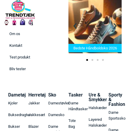
Om os
Bedste Saunatæppe 2025 –
Kontakt
Find de bedste produkter her!
Bedste Håndboldsko 2026
Test produkt
Bliv tester
Dametøj
Herretøj
Sko
Tasker
Ure &
Sporty
Smykker
&
Kjoler
Jakker
Damestøvler
Dame
Fashion
Halskæder
Håndtasker
Dame
Buksedragter
Jakkesæt
Damesko
Sportssko
Layered
Tote
Halskæder
Bukser
Blazer
Dame
Bag
Dame