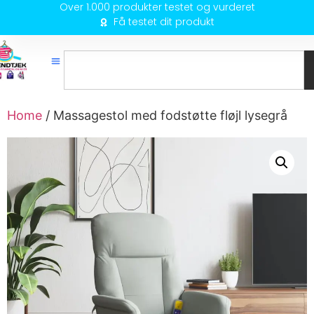
Over 1.000 produkter testet og vurderet
Få testet dit produkt
Home
/ Massagestol med fodstøtte fløjl lysegrå