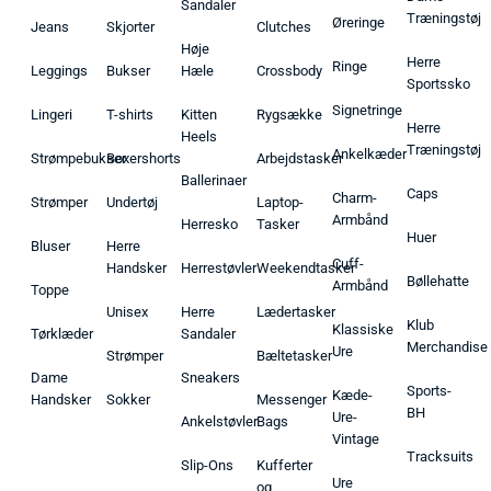
Sandaler
Træningstøj
Øreringe
Jeans
Skjorter
Clutches
Høje
Herre
Ringe
Leggings
Bukser
Hæle
Crossbody
Sportssko
Signetringe
Lingeri
T-shirts
Kitten
Rygsække
Herre
Heels
Træningstøj
Ankelkæder
Strømpebukser
Boxershorts
Arbejdstasker
Ballerinaer
Caps
Charm-
Strømper
Undertøj
Laptop-
Armbånd
Herresko
Tasker
Huer
Bluser
Herre
Cuff-
Handsker
Herrestøvler
Weekendtasker
Bøllehatte
Armbånd
Toppe
Unisex
Herre
Lædertasker
Klub
Klassiske
Tørklæder
Sandaler
Merchandise
Ure
Strømper
Bæltetasker
Dame
Sneakers
Sports-
Kæde-
Handsker
Sokker
Messenger
BH
Ure-
Ankelstøvler
Bags
Vintage
Tracksuits
Slip-Ons
Kufferter
Ure
og