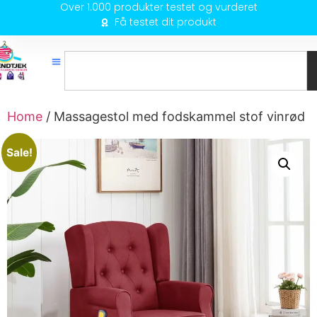
Over 1.000 produkter testet og vurderet
Få testet dit produkt
Home
/ Massagestol med fodskammel stof vinrød
Sale!