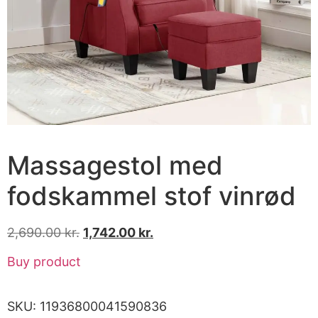
Massagestol med
fodskammel stof vinrød
2,690.00
kr.
1,742.00
kr.
Buy product
SKU:
11936800041590836