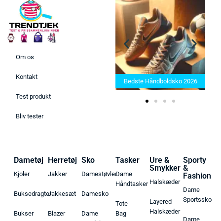
Om os
Bedste Saunatæppe 2025 –
Kontakt
Find de bedste produkter her!
Bedste Håndboldsko 2026
Test produkt
Bliv tester
Dametøj
Herretøj
Sko
Tasker
Ure &
Sporty
Smykker
&
Kjoler
Jakker
Damestøvler
Dame
Fashion
Halskæder
Håndtasker
Dame
Buksedragter
Jakkesæt
Damesko
Sportssko
Layered
Tote
Halskæder
Bukser
Blazer
Dame
Bag
Dame