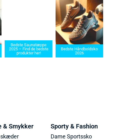
Bedste Saunatæppe
Bedste barbermask
2025 – Find de bedste
Bedste Håndboldsko
i 2025: Find den rette
produkter her!
2026
dit behov
e & Smykker
Sporty & Fashion
lskæder
Dame Sportssko