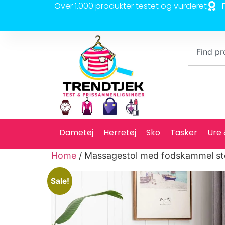
Over 1.000 produkter testet og vurderet
Dametøj
Herretøj
Sko
Tasker
Ure
Home
/ Massagestol med fodskammel st
Sale!