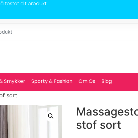
Få testet dit produkt
 & Smykker
Sporty & Fashion
Om Os
Blog
of sort
Massagest
stof sort