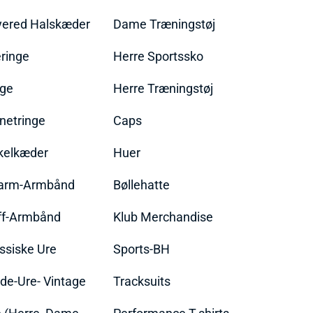
yered Halskæder
Dame Træningstøj
ringe
Herre Sportssko
nge
Herre Træningstøj
netringe
Caps
kelkæder
Huer
arm-Armbånd
Bøllehatte
ff-Armbånd
Klub Merchandise
ssiske Ure
Sports-BH
de-Ure- Vintage
Tracksuits