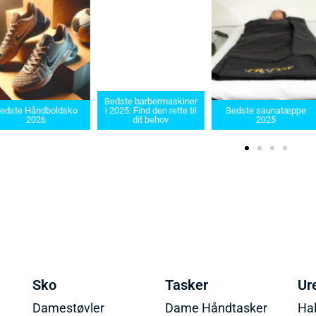
Bedste barbermaskiner
ste Håndboldsko
i 2025: Find den rette til
Bedste saunatæppe
2026
dit behov
2025
Sko
Tasker
Ur
Damestøvler
Dame Håndtasker
Ha