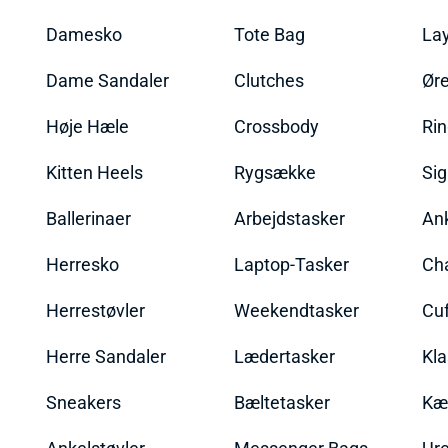
Damesko
Tote Bag
La
Dame Sandaler
Clutches
Øre
Høje Hæle
Crossbody
Ri
Kitten Heels
Rygsække
Sig
Ballerinaer
Arbejdstasker
An
Herresko
Laptop-Tasker
Ch
Herrestøvler
Weekendtasker
Cu
Herre Sandaler
Lædertasker
Kla
Sneakers
Bæltetasker
Kæ