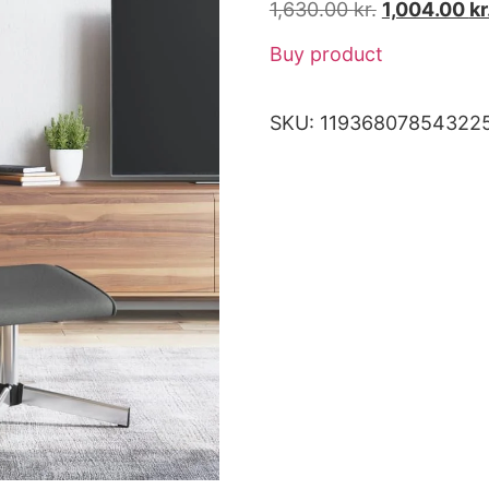
1,630.00
kr.
1,004.00
kr
Buy product
SKU:
11936807854322