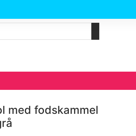
ol med fodskammel
grå