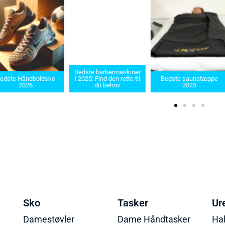
Bedste barbermaskiner
Bedste Saun
i 2025: Find den rette til
Bedste saunatæppe
2025 – Find d
dit behov
2025
produkter 
Sko
Tasker
Ur
Damestøvler
Dame Håndtasker
Ha