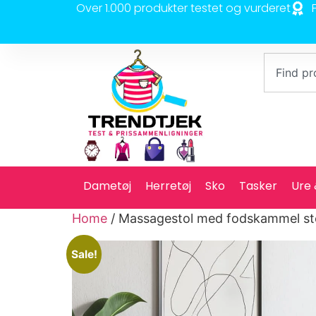
Over 1.000 produkter testet og vurderet
Dametøj
Herretøj
Sko
Tasker
Ure
Home
/ Massagestol med fodskammel st
Sale!