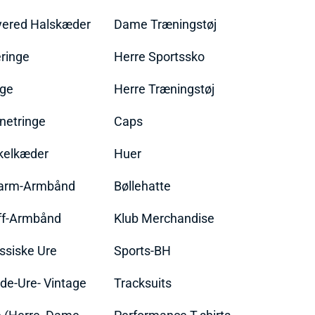
yered Halskæder
Dame Træningstøj
ringe
Herre Sportssko
nge
Herre Træningstøj
netringe
Caps
kelkæder
Huer
arm-Armbånd
Bøllehatte
ff-Armbånd
Klub Merchandise
ssiske Ure
Sports-BH
de-Ure- Vintage
Tracksuits