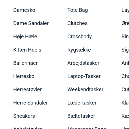
Damesko
Tote Bag
La
Dame Sandaler
Clutches
Øre
Høje Hæle
Crossbody
Ri
Kitten Heels
Rygsække
Sig
Ballerinaer
Arbejdstasker
An
Herresko
Laptop-Tasker
Ch
Herrestøvler
Weekendtasker
Cu
Herre Sandaler
Lædertasker
Kla
Sneakers
Bæltetasker
Kæ