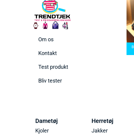
Om os
Bedste Saunatæppe
Bedste saunatæppe
2025 – Find de bedste
Bedste Håndboldsko
2025
produkter her!
2026
Kontakt
Test produkt
Bliv tester
Dametøj
Herretøj
Kjoler
Jakker