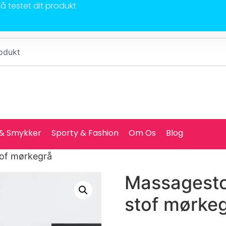
Få testet dit produkt
 & Smykker
Sporty & Fashion
Om Os
Blog
of mørkegrå
Massagest
stof mørke