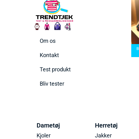
Om os
arbermaskiner
Bedste Saunatæppe
nd den rette til
Bedste saunatæppe
2025 – Find de bedste
B
t behov
2025
produkter her!
Kontakt
Test produkt
Bliv tester
Dametøj
Herretøj
Kjoler
Jakker