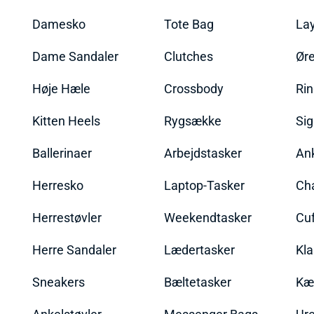
Damesko
Tote Bag
La
Dame Sandaler
Clutches
Øre
Høje Hæle
Crossbody
Ri
Kitten Heels
Rygsække
Sig
Ballerinaer
Arbejdstasker
An
Herresko
Laptop-Tasker
Ch
Herrestøvler
Weekendtasker
Cu
Herre Sandaler
Lædertasker
Kla
Sneakers
Bæltetasker
Kæ