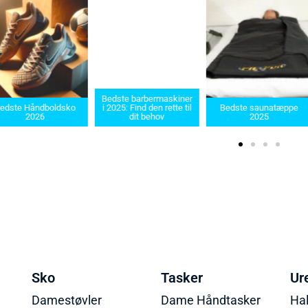
Bedste barbermaskiner
edste Håndboldsko
i 2025: Find den rette til
Bedste saunatæppe
2026
dit behov
2025
Sko
Tasker
Ur
Damestøvler
Dame Håndtasker
Ha