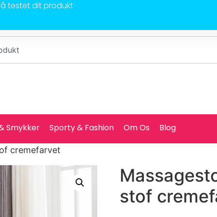
Få testet dit produkt
 & Smykker
Sporty & Fashion
Om Os
Blog
of cremefarvet
Massagest
stof cremef