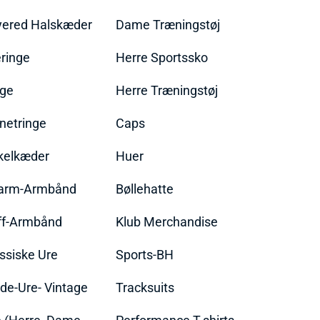
yered Halskæder
Dame Træningstøj
ringe
Herre Sportssko
nge
Herre Træningstøj
netringe
Caps
kelkæder
Huer
arm-Armbånd
Bøllehatte
ff-Armbånd
Klub Merchandise
ssiske Ure
Sports-BH
de-Ure- Vintage
Tracksuits