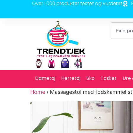
Over 1.000 produkter testet og vurderet
Dametøj
Herretøj
Sko
Tasker
Ure
Home
/ Massagestol med fodskammel st