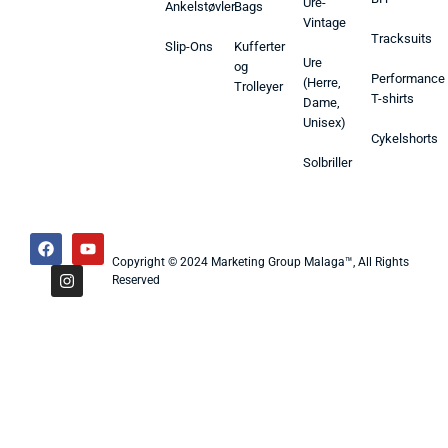
Ure-
Ankelstøvler
Bags
Vintage
Tracksuits
Slip-Ons
Kufferter
Ure
og
Performance
(Herre,
Trolleyer
T-shirts
Dame,
Unisex)
Cykelshorts
Solbriller
Copyright © 2024 Marketing Group Malaga™, All Rights
Reserved