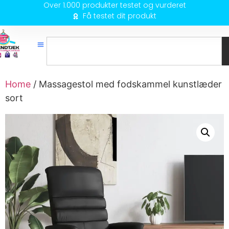
Over 1.000 produkter testet og vurderet
Få testet dit produkt
Home
/ Massagestol med fodskammel kunstlæder
sort