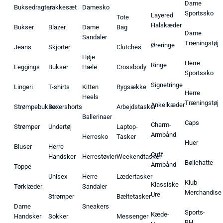
Dame
Buksedragter
Jakkesæt
Damesko
Sportssko
Layered
Tote
Halskæder
Bukser
Blazer
Dame
Bag
Dame
Sandaler
Træningstøj
Øreringe
Jeans
Skjorter
Clutches
Høje
Herre
Ringe
Leggings
Bukser
Hæle
Crossbody
Sportssko
Signetringe
Lingeri
T-shirts
Kitten
Rygsække
Herre
Heels
Træningstøj
Ankelkæder
Strømpebukser
Boxershorts
Arbejdstasker
Ballerinaer
Caps
Charm-
Strømper
Undertøj
Laptop-
Armbånd
Herresko
Tasker
Huer
Bluser
Herre
Cuff-
Handsker
Herrestøvler
Weekendtasker
Bøllehatte
Armbånd
Toppe
Unisex
Herre
Lædertasker
Klub
Klassiske
Tørklæder
Sandaler
Merchandise
Ure
Strømper
Bæltetasker
Dame
Sneakers
Sports-
Kæde-
Handsker
Sokker
Messenger
BH