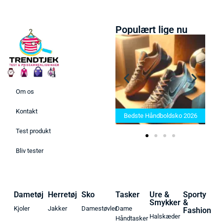
Populært lige nu
Om os
Bedste Saunatæppe 2025 –
Kontakt
Find de bedste produkter her!
Bedste Håndboldsko 2026
Test produkt
Bliv tester
Dametøj
Herretøj
Sko
Tasker
Ure &
Sporty
Smykker
&
Kjoler
Jakker
Damestøvler
Dame
Fashion
Halskæder
Håndtasker