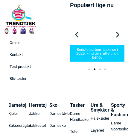
Populært lige nu
Om os
Bedste barbermaskiner i
25 –
2025: Find den rette til dit
Kontakt
 her!
Bedste Håndboldsko 2026
behov
Test produkt
Bliv tester
Dametøj
Herretøj
Sko
Tasker
Ure &
Sporty
Smykker
&
Kjoler
Jakker
Damestøvler
Dame
Fashion
Halskæder
Håndtasker
Dame
Buksedragter
Jakkesæt
Damesko
Sportssko
Layered
Tote