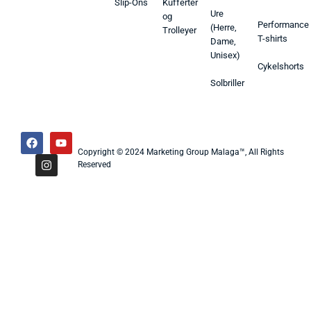
Slip-Ons
Kufferter
Ure
og
Performance
(Herre,
Trolleyer
T-shirts
Dame,
Unisex)
Cykelshorts
Solbriller
Copyright © 2024 Marketing Group Malaga™, All Rights
Reserved