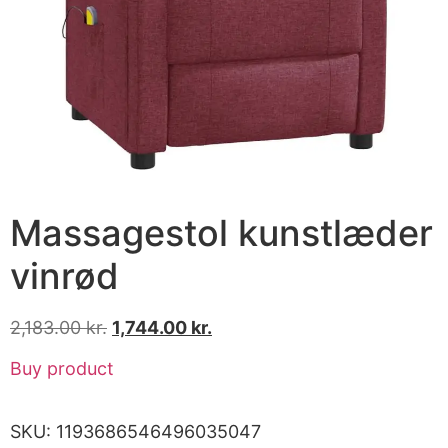
Massagestol kunstlæder
vinrød
2,183.00
kr.
1,744.00
kr.
Buy product
SKU:
1193686546496035047