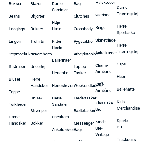
Halskæder
Bukser
Blazer
Dame
Bag
Dame
Sandaler
Træningstøj
Øreringe
Jeans
Skjorter
Clutches
Høje
Herre
Ringe
Leggings
Bukser
Hæle
Crossbody
Sportssko
Signetringe
Lingeri
T-shirts
Kitten
Rygsække
Herre
Heels
Træningstøj
Ankelkæder
Strømpebukser
Boxershorts
Arbejdstasker
Ballerinaer
Caps
Charm-
Strømper
Undertøj
Laptop-
Armbånd
Herresko
Tasker
Huer
Bluser
Herre
Cuff-
Handsker
Herrestøvler
Weekendtasker
Bøllehatte
Armbånd
Toppe
Unisex
Herre
Lædertasker
Klub
Klassiske
Tørklæder
Sandaler
Merchandise
Ure
Strømper
Bæltetasker
Dame
Sneakers
Sports-
Kæde-
Handsker
Sokker
Messenger
BH
Ure-
Ankelstøvler
Bags
Vintage
Tracksuits