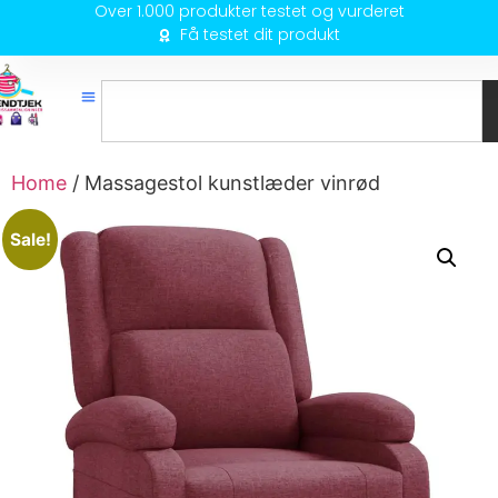
Over 1.000 produkter testet og vurderet
Få testet dit produkt
Home
/ Massagestol kunstlæder vinrød
Sale!