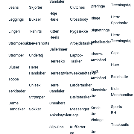
Sandaler
Træningstøj
Øreringe
Jeans
Skjorter
Clutches
Høje
Herre
Ringe
Leggings
Bukser
Hæle
Crossbody
Sportssko
Signetringe
Lingeri
T-shirts
Kitten
Rygsække
Herre
Heels
Træningstøj
Ankelkæder
Strømpebukser
Boxershorts
Arbejdstasker
Ballerinaer
Caps
Charm-
Strømper
Undertøj
Laptop-
Armbånd
Herresko
Tasker
Huer
Bluser
Herre
Cuff-
Handsker
Herrestøvler
Weekendtasker
Bøllehatte
Armbånd
Toppe
Unisex
Herre
Lædertasker
Klub
Klassiske
Tørklæder
Sandaler
Merchandise
Ure
Strømper
Bæltetasker
Dame
Sneakers
Sports-
Kæde-
Handsker
Sokker
Messenger
BH
Ure-
Ankelstøvler
Bags
Vintage
Tracksuits
Slip-Ons
Kufferter
Ure
og