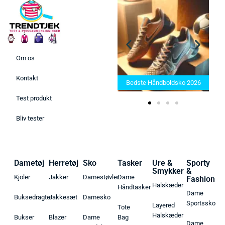
Om os
Bedste Saunatæppe 2025 –
Kontakt
Find de bedste produkter her!
Bedste Håndboldsko 2026
Test produkt
Bliv tester
Dametøj
Herretøj
Sko
Tasker
Ure &
Sporty
Smykker
&
Kjoler
Jakker
Damestøvler
Dame
Fashion
Halskæder
Håndtasker
Dame
Buksedragter
Jakkesæt
Damesko
Sportssko
Layered
Tote
Halskæder
Bukser
Blazer
Dame
Bag
Dame