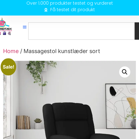
Over 1.000 produkter testet og vurderet
Få testet dit produkt
Home
/ Massagestol kunstlæder sort
Sale!