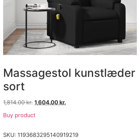
Massagestol kunstlæder
sort
1,814.00
kr.
1,604.00
kr.
Buy product
SKU:
1193683295140919219