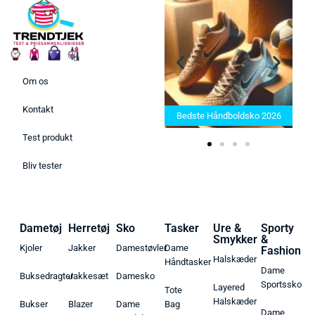
Om os
Bedste Saunatæppe 2025 –
Kontakt
Find de bedste produkter her!
Bedste Håndboldsko 2026
Test produkt
Bliv tester
Dametøj
Herretøj
Sko
Tasker
Ure &
Sporty
Smykker
&
Kjoler
Jakker
Damestøvler
Dame
Fashion
Halskæder
Håndtasker
Dame
Buksedragter
Jakkesæt
Damesko
Sportssko
Layered
Tote
Halskæder
Bukser
Blazer
Dame
Bag
Dame