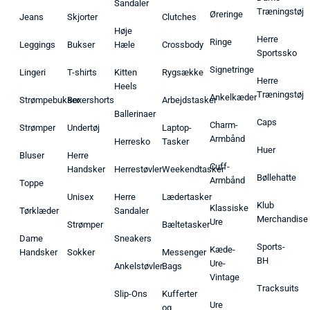
Sandaler
Træningstøj
Øreringe
Jeans
Skjorter
Clutches
Høje
Herre
Ringe
Leggings
Bukser
Hæle
Crossbody
Sportssko
Signetringe
Lingeri
T-shirts
Kitten
Rygsække
Herre
Heels
Træningstøj
Ankelkæder
Strømpebukser
Boxershorts
Arbejdstasker
Ballerinaer
Caps
Charm-
Strømper
Undertøj
Laptop-
Armbånd
Herresko
Tasker
Huer
Bluser
Herre
Cuff-
Handsker
Herrestøvler
Weekendtasker
Bøllehatte
Armbånd
Toppe
Unisex
Herre
Lædertasker
Klub
Klassiske
Tørklæder
Sandaler
Merchandise
Ure
Strømper
Bæltetasker
Dame
Sneakers
Sports-
Kæde-
Handsker
Sokker
Messenger
BH
Ure-
Ankelstøvler
Bags
Vintage
Tracksuits
Slip-Ons
Kufferter
Ure
og