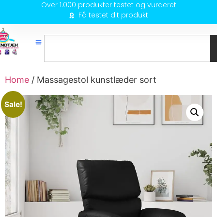
Over 1.000 produkter testet og vurderet
Få testet dit produkt
Home
/ Massagestol kunstlæder sort
Sale!