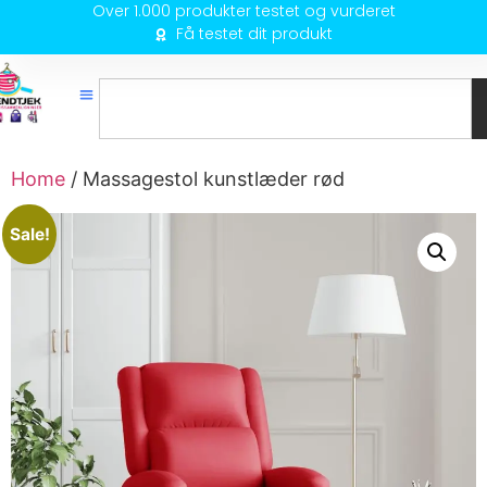
Over 1.000 produkter testet og vurderet
Få testet dit produkt
Home
/ Massagestol kunstlæder rød
Sale!