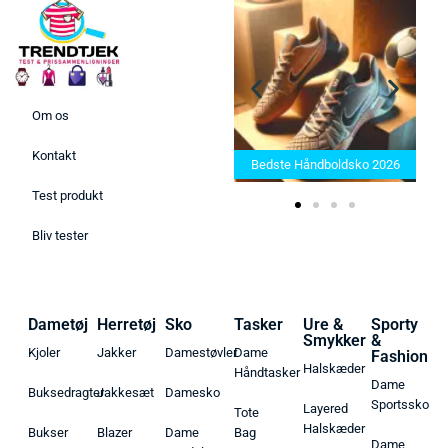
Om os
Bedste Saunatæppe 2025 –
Kontakt
Find de bedste produkter her!
Bedste Håndboldsko 2026
Test produkt
Bliv tester
Dametøj
Herretøj
Sko
Tasker
Ure &
Sporty
Smykker
&
Kjoler
Jakker
Damestøvler
Dame
Fashion
Halskæder
Håndtasker
Dame
Buksedragter
Jakkesæt
Damesko
Sportssko
Layered
Tote
Halskæder
Bukser
Blazer
Dame
Bag
Dame