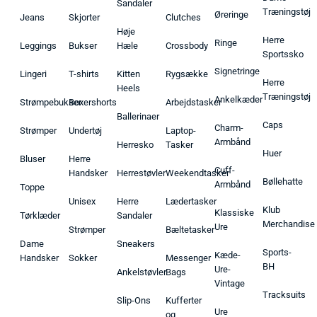
Sandaler
Træningstøj
Øreringe
Jeans
Skjorter
Clutches
Høje
Herre
Ringe
Leggings
Bukser
Hæle
Crossbody
Sportssko
Signetringe
Lingeri
T-shirts
Kitten
Rygsække
Herre
Heels
Træningstøj
Ankelkæder
Strømpebukser
Boxershorts
Arbejdstasker
Ballerinaer
Caps
Charm-
Strømper
Undertøj
Laptop-
Armbånd
Herresko
Tasker
Huer
Bluser
Herre
Cuff-
Handsker
Herrestøvler
Weekendtasker
Bøllehatte
Armbånd
Toppe
Unisex
Herre
Lædertasker
Klub
Klassiske
Tørklæder
Sandaler
Merchandise
Ure
Strømper
Bæltetasker
Dame
Sneakers
Sports-
Kæde-
Handsker
Sokker
Messenger
BH
Ure-
Ankelstøvler
Bags
Vintage
Tracksuits
Slip-Ons
Kufferter
Ure
og