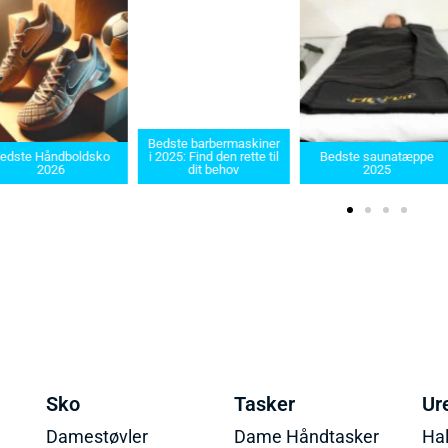
Bedste barbermaskiner
edste Håndboldsko
i 2025: Find den rette til
Bedste saunatæppe
2026
dit behov
2025
Sko
Tasker
Ur
Damestøvler
Dame Håndtasker
Ha