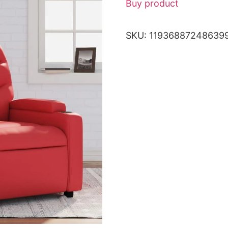
Buy product
SKU:
11936887248639