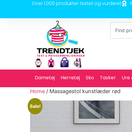
Over 1.000 produkter testet og vurderet
Dametøj
Herretøj
Sko
Tasker
Ure
Home
/ Massagestol kunstlæder rød
Sale!