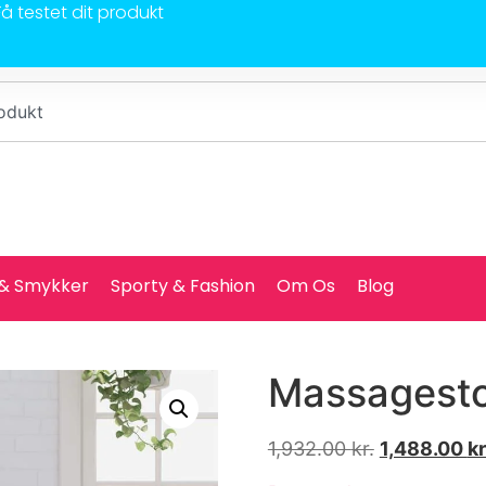
Få testet dit produkt
 & Smykker
Sporty & Fashion
Om Os
Blog
Massagesto
1,932.00
kr.
1,488.00
kr