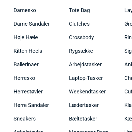
Damesko
Tote Bag
La
Dame Sandaler
Clutches
Øre
Høje Hæle
Crossbody
Ri
Kitten Heels
Rygsække
Sig
Ballerinaer
Arbejdstasker
An
Herresko
Laptop-Tasker
Ch
Herrestøvler
Weekendtasker
Cu
Herre Sandaler
Lædertasker
Kla
Sneakers
Bæltetasker
Kæ