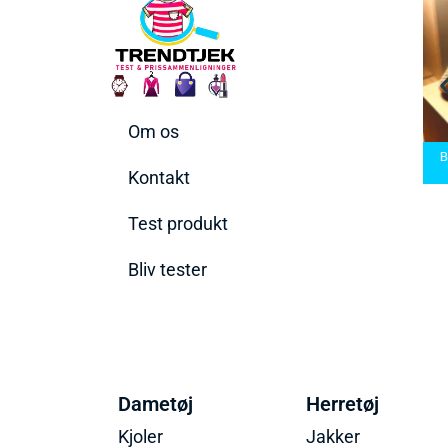
Om os
arbermaskiner
Bedste Saunatæppe
nd den rette til
Bedste saunatæppe
2025 – Find de bedste
B
t behov
2025
produkter her!
Kontakt
Test produkt
Bliv tester
Dametøj
Herretøj
Kjoler
Jakker