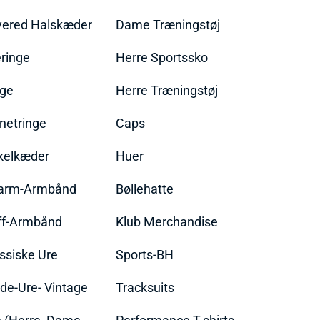
yered Halskæder
Dame Træningstøj
ringe
Herre Sportssko
nge
Herre Træningstøj
netringe
Caps
kelkæder
Huer
arm-Armbånd
Bøllehatte
ff-Armbånd
Klub Merchandise
ssiske Ure
Sports-BH
de-Ure- Vintage
Tracksuits