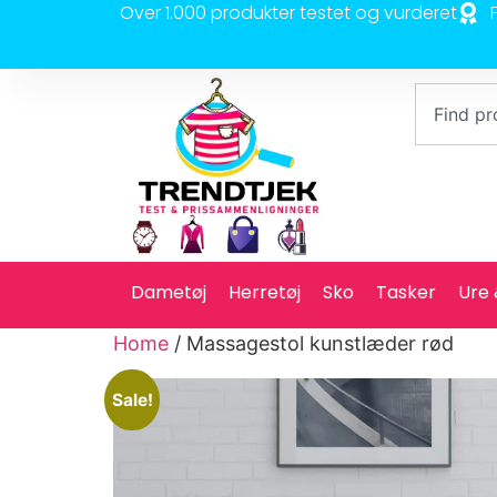
Over 1.000 produkter testet og vurderet
Dametøj
Herretøj
Sko
Tasker
Ure
Home
/ Massagestol kunstlæder rød
Sale!