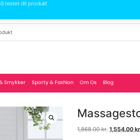
Få testet dit produkt
 & Smykker
Sporty & Fashion
Om Os
Blog
Massagesto
1,868.00
kr.
1,554.00
kr