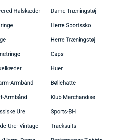
yered Halskæder
Dame Træningstøj
ringe
Herre Sportssko
nge
Herre Træningstøj
netringe
Caps
kelkæder
Huer
arm-Armbånd
Bøllehatte
ff-Armbånd
Klub Merchandise
ssiske Ure
Sports-BH
de-Ure- Vintage
Tracksuits