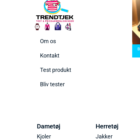
Om os
arbermaskiner
Bedste Saunatæppe
nd den rette til
Bedste saunatæppe
2025 – Find de bedste
B
t behov
2025
produkter her!
Kontakt
Test produkt
Bliv tester
Dametøj
Herretøj
Kjoler
Jakker