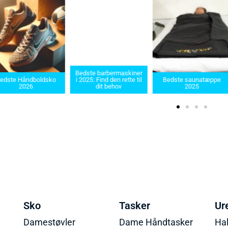
Bedste barbermaskiner
edste Håndboldsko
i 2025: Find den rette til
Bedste saunatæppe
2026
dit behov
2025
Sko
Tasker
Ur
Damestøvler
Dame Håndtasker
Ha