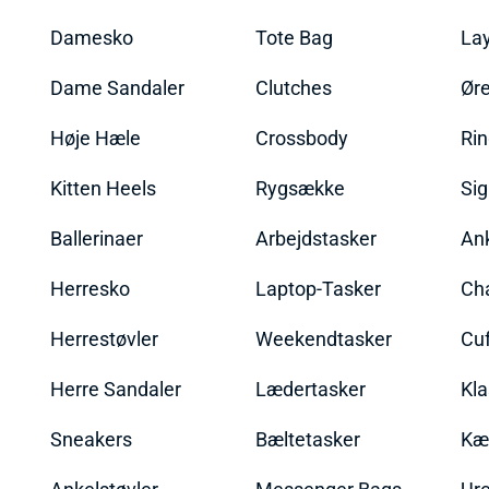
Damesko
Tote Bag
La
Dame Sandaler
Clutches
Øre
Høje Hæle
Crossbody
Ri
Kitten Heels
Rygsække
Sig
Ballerinaer
Arbejdstasker
An
Herresko
Laptop-Tasker
Ch
Herrestøvler
Weekendtasker
Cu
Herre Sandaler
Lædertasker
Kla
Sneakers
Bæltetasker
Kæ