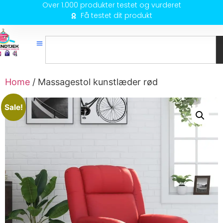
Over 1.000 produkter testet og vurderet
Få testet dit produkt
Home
/ Massagestol kunstlæder rød
Sale!