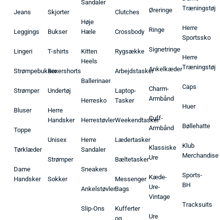
Sandaler
Træningstøj
Øreringe
Jeans
Skjorter
Clutches
Høje
Herre
Ringe
Leggings
Bukser
Hæle
Crossbody
Sportssko
Signetringe
Lingeri
T-shirts
Kitten
Rygsække
Herre
Heels
Træningstøj
Ankelkæder
Strømpebukser
Boxershorts
Arbejdstasker
Ballerinaer
Caps
Charm-
Strømper
Undertøj
Laptop-
Armbånd
Herresko
Tasker
Huer
Bluser
Herre
Cuff-
Handsker
Herrestøvler
Weekendtasker
Bøllehatte
Armbånd
Toppe
Unisex
Herre
Lædertasker
Klub
Klassiske
Tørklæder
Sandaler
Merchandise
Ure
Strømper
Bæltetasker
Dame
Sneakers
Sports-
Kæde-
Handsker
Sokker
Messenger
BH
Ure-
Ankelstøvler
Bags
Vintage
Tracksuits
Slip-Ons
Kufferter
Ure
og