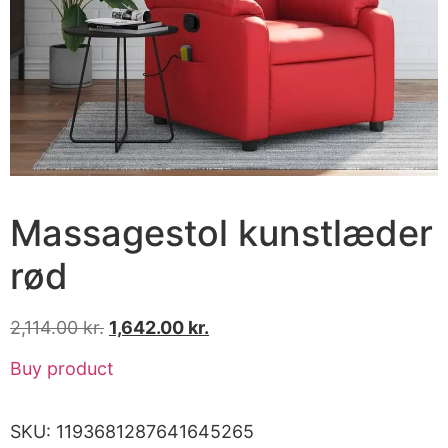
Massagestol kunstlæder
rød
2,114.00
kr.
1,642.00
kr.
Buy product
SKU:
1193681287641645265