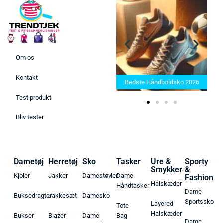
Om os
Bedste Saunatæppe 2025 –
Kontakt
Find de bedste produkter her!
Bedste Håndboldsko 2026
Test produkt
Bliv tester
Dametøj
Herretøj
Sko
Tasker
Ure &
Sporty
Smykker
&
Kjoler
Jakker
Damestøvler
Dame
Fashion
Halskæder
Håndtasker
Dame
Buksedragter
Jakkesæt
Damesko
Sportssko
Layered
Tote
Halskæder
Bukser
Blazer
Dame
Bag
Dame