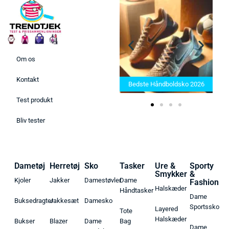
Om os
Bedste Saunatæppe 2025 –
Kontakt
Find de bedste produkter her!
Bedste Håndboldsko 2026
Test produkt
Bliv tester
Dametøj
Herretøj
Sko
Tasker
Ure &
Sporty
Smykker
&
Kjoler
Jakker
Damestøvler
Dame
Fashion
Halskæder
Håndtasker
Dame
Buksedragter
Jakkesæt
Damesko
Sportssko
Layered
Tote
Halskæder
Bukser
Blazer
Dame
Bag
Dame