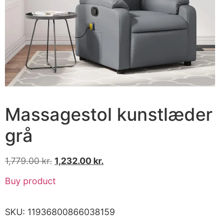
Massagestol kunstlæder
grå
1,779.00
kr.
1,232.00
kr.
Buy product
SKU:
11936800866038159