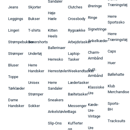
Sandaler
Træningstøj
Øreringe
Jeans
Skjorter
Clutches
Høje
Herre
Ringe
Leggings
Bukser
Hæle
Crossbody
Sportssko
Signetringe
Lingeri
T-shirts
Kitten
Rygsække
Herre
Heels
Træningstøj
Ankelkæder
Strømpebukser
Boxershorts
Arbejdstasker
Ballerinaer
Caps
Charm-
Strømper
Undertøj
Laptop-
Armbånd
Herresko
Tasker
Huer
Bluser
Herre
Cuff-
Handsker
Herrestøvler
Weekendtasker
Bøllehatte
Armbånd
Toppe
Unisex
Herre
Lædertasker
Klub
Klassiske
Tørklæder
Sandaler
Merchandise
Ure
Strømper
Bæltetasker
Dame
Sneakers
Sports-
Kæde-
Handsker
Sokker
Messenger
BH
Ure-
Ankelstøvler
Bags
Vintage
Tracksuits
Slip-Ons
Kufferter
Ure
og