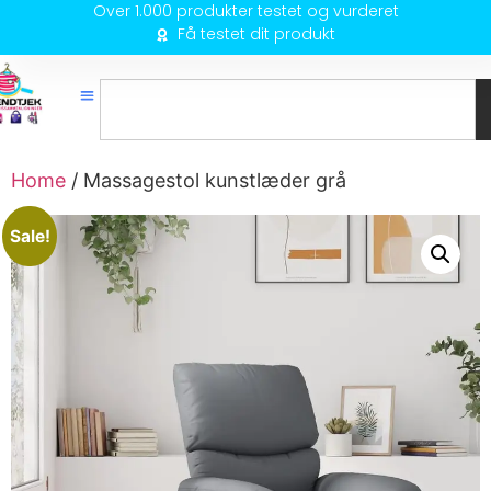
Over 1.000 produkter testet og vurderet
Få testet dit produkt
Home
/ Massagestol kunstlæder grå
Sale!