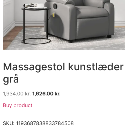
Massagestol kunstlæder
grå
1,934.00
kr.
1,626.00
kr.
Buy product
SKU:
1193687838833784508