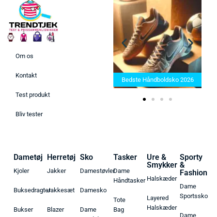
Om os
Bedste Saunatæppe 2025 –
Kontakt
Find de bedste produkter her!
Bedste Håndboldsko 2026
Test produkt
Bliv tester
Dametøj
Herretøj
Sko
Tasker
Ure &
Sporty
Smykker
&
Kjoler
Jakker
Damestøvler
Dame
Fashion
Halskæder
Håndtasker
Dame
Buksedragter
Jakkesæt
Damesko
Sportssko
Layered
Tote
Halskæder
Bukser
Blazer
Dame
Bag
Dame