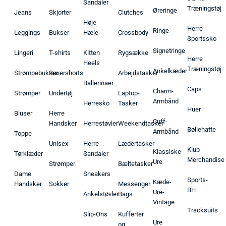
Sandaler
Træningstøj
Øreringe
Jeans
Skjorter
Clutches
Høje
Herre
Ringe
Leggings
Bukser
Hæle
Crossbody
Sportssko
Signetringe
Lingeri
T-shirts
Kitten
Rygsække
Herre
Heels
Træningstøj
Ankelkæder
Strømpebukser
Boxershorts
Arbejdstasker
Ballerinaer
Caps
Charm-
Strømper
Undertøj
Laptop-
Armbånd
Herresko
Tasker
Huer
Bluser
Herre
Cuff-
Handsker
Herrestøvler
Weekendtasker
Bøllehatte
Armbånd
Toppe
Unisex
Herre
Lædertasker
Klub
Klassiske
Tørklæder
Sandaler
Merchandise
Ure
Strømper
Bæltetasker
Dame
Sneakers
Sports-
Kæde-
Handsker
Sokker
Messenger
BH
Ure-
Ankelstøvler
Bags
Vintage
Tracksuits
Slip-Ons
Kufferter
Ure
og