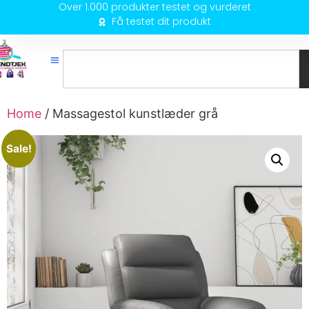
Over 1.000 produkter testet og vurderet
Få testet dit produkt
Home
/ Massagestol kunstlæder grå
Sale!