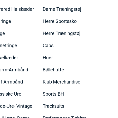
yered Halskæder
Dame Træningstøj
ringe
Herre Sportssko
nge
Herre Træningstøj
netringe
Caps
kelkæder
Huer
arm-Armbånd
Bøllehatte
ff-Armbånd
Klub Merchandise
ssiske Ure
Sports-BH
de-Ure- Vintage
Tracksuits