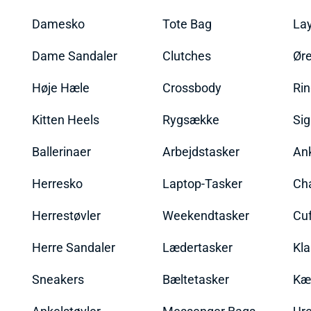
Damesko
Tote Bag
La
Dame Sandaler
Clutches
Øre
Høje Hæle
Crossbody
Ri
Kitten Heels
Rygsække
Sig
Ballerinaer
Arbejdstasker
An
Herresko
Laptop-Tasker
Ch
Herrestøvler
Weekendtasker
Cu
Herre Sandaler
Lædertasker
Kla
Sneakers
Bæltetasker
Kæ