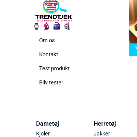
Om os
arbermaskiner
Bedste Saunatæppe
nd den rette til
Bedste saunatæppe
2025 – Find de bedste
B
t behov
2025
produkter her!
Kontakt
Test produkt
Bliv tester
Dametøj
Herretøj
Kjoler
Jakker