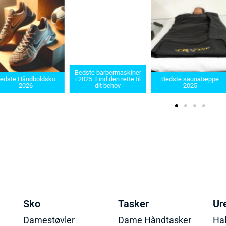
Bedste barbermaskiner
edste Håndboldsko
i 2025: Find den rette til
Bedste saunatæppe
2026
dit behov
2025
Sko
Tasker
Ur
Damestøvler
Dame Håndtasker
Ha