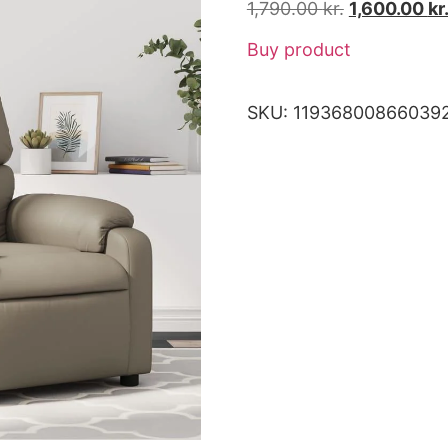
1,790.00
kr.
1,600.00
kr
Buy product
SKU:
11936800866039