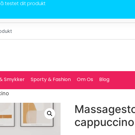
Få testet dit produkt
 & Smykker
Sporty & Fashion
Om Os
Blog
cino
Massagesto
cappuccino