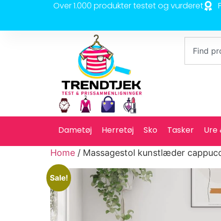
Over 1.000 produkter testet og vurderet
Dametøj
Herretøj
Sko
Tasker
Ure
Home
/ Massagestol kunstlæder cappuc
Sale!