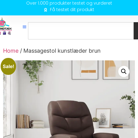
Over 1.000 produkter testet og vurderet
Få testet dit produkt
Home
/ Massagestol kunstlæder brun
Sale!