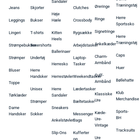
Sandaler
Træningstøj
Øreringe
Jeans
Skjorter
Clutches
Høje
Herre
Ringe
Leggings
Bukser
Hæle
Crossbody
Sportssko
Signetringe
Lingeri
T-shirts
Kitten
Rygsække
Herre
Heels
Træningstøj
Ankelkæder
Strømpebukser
Boxershorts
Arbejdstasker
Ballerinaer
Caps
Charm-
Strømper
Undertøj
Laptop-
Armbånd
Herresko
Tasker
Huer
Bluser
Herre
Cuff-
Handsker
Herrestøvler
Weekendtasker
Bøllehatte
Armbånd
Toppe
Unisex
Herre
Lædertasker
Klub
Klassiske
Tørklæder
Sandaler
Merchandise
Ure
Strømper
Bæltetasker
Dame
Sneakers
Sports-
Kæde-
Handsker
Sokker
Messenger
BH
Ure-
Ankelstøvler
Bags
Vintage
Tracksuits
Slip-Ons
Kufferter
Ure
og