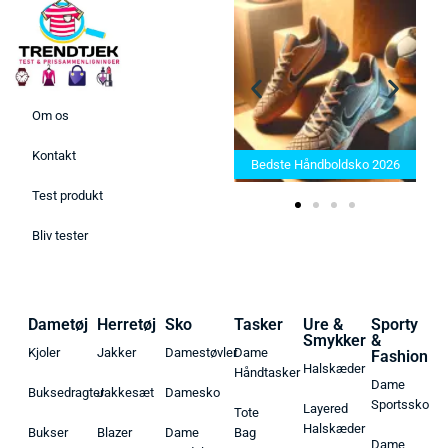
Om os
Bedste Saunatæppe 2025 –
Kontakt
Find de bedste produkter her!
Bedste Håndboldsko 2026
Test produkt
Bliv tester
Dametøj
Herretøj
Sko
Tasker
Ure &
Sporty
Smykker
&
Kjoler
Jakker
Damestøvler
Dame
Fashion
Halskæder
Håndtasker
Dame
Buksedragter
Jakkesæt
Damesko
Sportssko
Layered
Tote
Halskæder
Bukser
Blazer
Dame
Bag
Dame