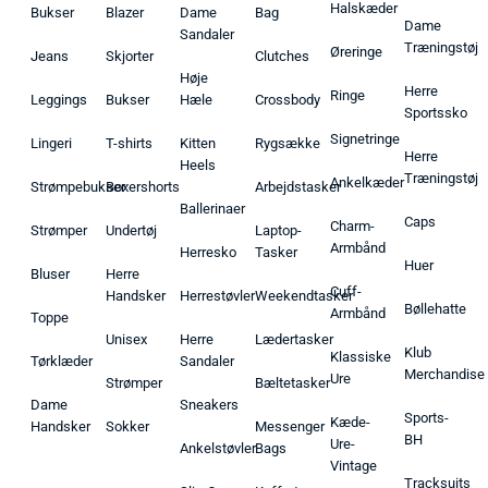
Halskæder
Bukser
Blazer
Dame
Bag
Dame
Sandaler
Træningstøj
Øreringe
Jeans
Skjorter
Clutches
Høje
Herre
Ringe
Leggings
Bukser
Hæle
Crossbody
Sportssko
Signetringe
Lingeri
T-shirts
Kitten
Rygsække
Herre
Heels
Træningstøj
Ankelkæder
Strømpebukser
Boxershorts
Arbejdstasker
Ballerinaer
Caps
Charm-
Strømper
Undertøj
Laptop-
Armbånd
Herresko
Tasker
Huer
Bluser
Herre
Cuff-
Handsker
Herrestøvler
Weekendtasker
Bøllehatte
Armbånd
Toppe
Unisex
Herre
Lædertasker
Klub
Klassiske
Tørklæder
Sandaler
Merchandise
Ure
Strømper
Bæltetasker
Dame
Sneakers
Sports-
Kæde-
Handsker
Sokker
Messenger
BH
Ure-
Ankelstøvler
Bags
Vintage
Tracksuits