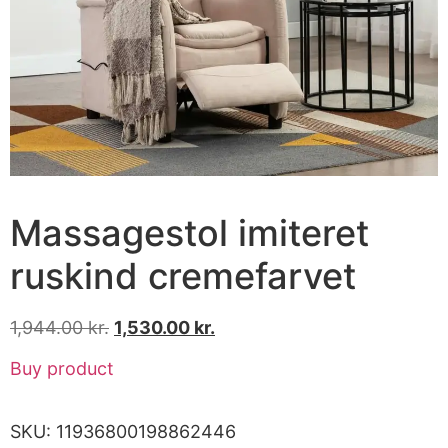
Massagestol imiteret
ruskind cremefarvet
1,944.00
kr.
1,530.00
kr.
Buy product
SKU:
11936800198862446