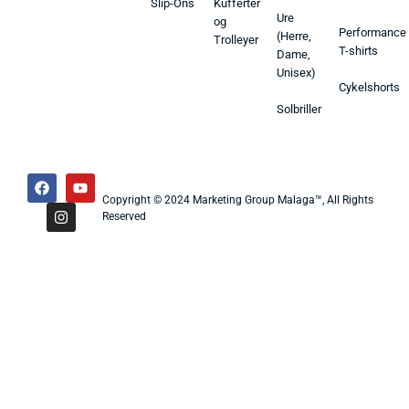
Slip-Ons
Kufferter
Ure
og
Performance
(Herre,
Trolleyer
T-shirts
Dame,
Unisex)
Cykelshorts
Solbriller
Copyright © 2024 Marketing Group Malaga™, All Rights
Reserved