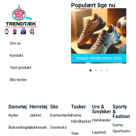
Populært lige nu
Om os
Bedste Saunatæppe 2025 –
Kontakt
Find de bedste produkter her!
Bedste Håndboldsko 2026
Test produkt
Bliv tester
Dametøj
Herretøj
Sko
Tasker
Ure &
Sporty
Smykker
&
Kjoler
Jakker
Damestøvler
Dame
Fashion
Halskæder
Håndtasker
Dame
Buksedragter
Jakkesæt
Damesko
Sportssko
Layered
Tote