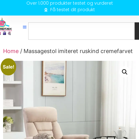
Over 1.000 produkter testet og vurderet
Få testet dit produkt
Home
/ Massagestol imiteret ruskind cremefarvet
Sale!