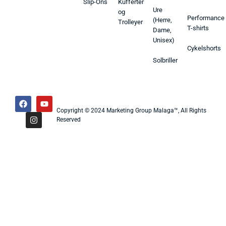
Slip-Ons
Kufferter
Ure
og
Performance
(Herre,
Trolleyer
T-shirts
Dame,
Unisex)
Cykelshorts
Solbriller
Copyright © 2024 Marketing Group Malaga™, All Rights
Reserved