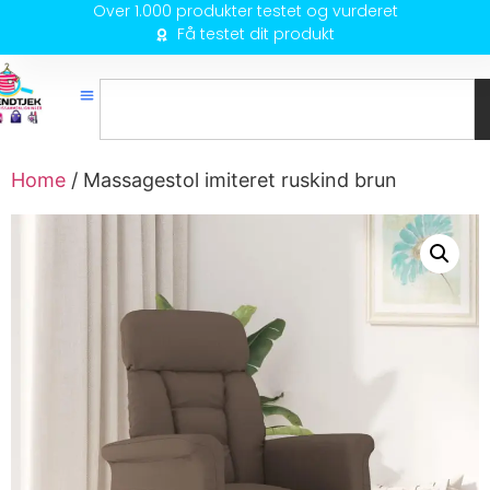
Over 1.000 produkter testet og vurderet
Få testet dit produkt
Home
/ Massagestol imiteret ruskind brun