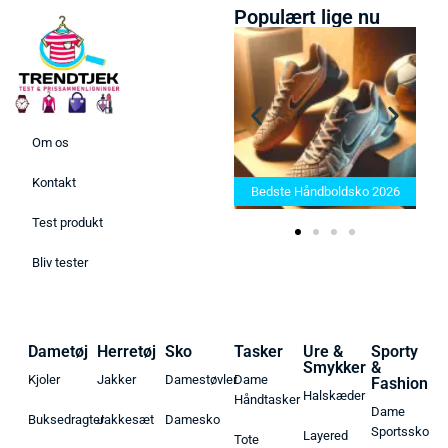
Populært lige nu
Om os
Bedste Saunatæppe 2025 –
Kontakt
Find de bedste produkter her!
Bedste Håndboldsko 2026
Test produkt
Bliv tester
Dametøj
Herretøj
Sko
Tasker
Ure &
Sporty
Smykker
&
Kjoler
Jakker
Damestøvler
Dame
Fashion
Halskæder
Håndtasker
Dame
Buksedragter
Jakkesæt
Damesko
Sportssko
Layered
Tote