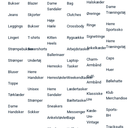
Halskæder
Bukser
Blazer
Dame
Bag
Dame
Sandaler
Træningstøj
Øreringe
Jeans
Skjorter
Clutches
Høje
Herre
Ringe
Leggings
Bukser
Hæle
Crossbody
Sportssko
Signetringe
Lingeri
T-shirts
Kitten
Rygsække
Herre
Heels
Træningstøj
Ankelkæder
Strømpebukser
Boxershorts
Arbejdstasker
Ballerinaer
Caps
Charm-
Strømper
Undertøj
Laptop-
Armbånd
Herresko
Tasker
Huer
Bluser
Herre
Cuff-
Handsker
Herrestøvler
Weekendtasker
Bøllehatte
Armbånd
Toppe
Unisex
Herre
Lædertasker
Klub
Klassiske
Tørklæder
Sandaler
Merchandise
Ure
Strømper
Bæltetasker
Dame
Sneakers
Sports-
Kæde-
Handsker
Sokker
Messenger
BH
Ure-
Ankelstøvler
Bags
Vintage
Tracksuits