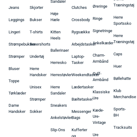
Sandaler
Træningstøj
Øreringe
Jeans
Skjorter
Clutches
Høje
Herre
Ringe
Leggings
Bukser
Hæle
Crossbody
Sportssko
Signetringe
Lingeri
T-shirts
Kitten
Rygsække
Herre
Heels
Træningstøj
Ankelkæder
Strømpebukser
Boxershorts
Arbejdstasker
Ballerinaer
Caps
Charm-
Strømper
Undertøj
Laptop-
Armbånd
Herresko
Tasker
Huer
Bluser
Herre
Cuff-
Handsker
Herrestøvler
Weekendtasker
Bøllehatte
Armbånd
Toppe
Unisex
Herre
Lædertasker
Klub
Klassiske
Tørklæder
Sandaler
Merchandise
Ure
Strømper
Bæltetasker
Dame
Sneakers
Sports-
Kæde-
Handsker
Sokker
Messenger
BH
Ure-
Ankelstøvler
Bags
Vintage
Tracksuits
Slip-Ons
Kufferter
Ure
og