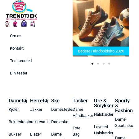
Om os
Bedste Saunatæppe 2025 –
Kontakt
Find de bedste produkter her!
Bedste Håndboldsko 2026
Test produkt
Bliv tester
Dametøj
Herretøj
Sko
Tasker
Ure &
Sporty
Smykker
&
Kjoler
Jakker
Damestøvler
Dame
Fashion
Halskæder
Håndtasker
Dame
Buksedragter
Jakkesæt
Damesko
Sportssko
Layered
Tote
Halskæder
Bukser
Blazer
Dame
Bag
Dame