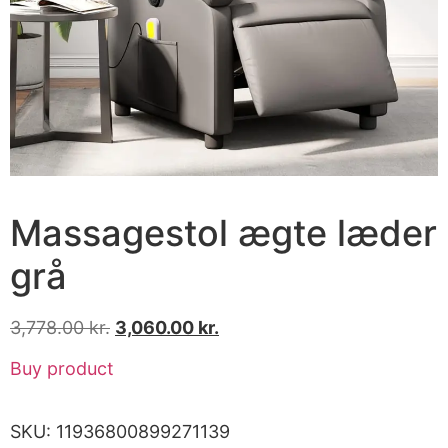
Massagestol ægte læder
grå
3,778.00
kr.
3,060.00
kr.
Buy product
SKU:
11936800899271139