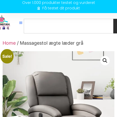
Over 1.000 produkter testet og vurderet
Få testet dit produkt
Home
/ Massagestol ægte læder grå
Sale!