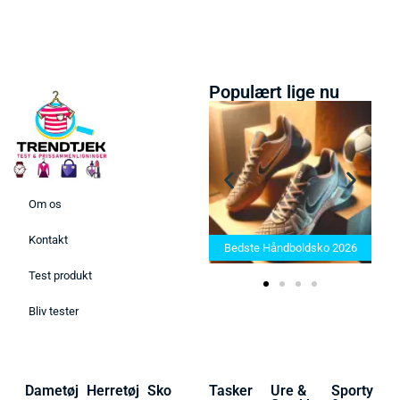
Populært lige nu
Om os
Bedste Saunatæppe 2025 –
Kontakt
Find de bedste produkter her!
Bedste Håndboldsko 2026
Test produkt
Bliv tester
Dametøj
Herretøj
Sko
Tasker
Ure &
Sporty