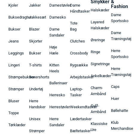
Smykker
&
Kjoler
Jakker
Damestøvler
Dame
Fashion
Halskæder
Håndtasker
Dame
Buksedragter
Jakkesæt
Damesko
Sportssko
Layered
Tote
Halskæder
Bukser
Blazer
Dame
Bag
Dame
Sandaler
Træningstøj
Øreringe
Jeans
Skjorter
Clutches
Høje
Herre
Ringe
Leggings
Bukser
Hæle
Crossbody
Sportssko
Signetringe
Lingeri
T-shirts
Kitten
Rygsække
Herre
Heels
Træningstøj
Ankelkæder
Strømpebukser
Boxershorts
Arbejdstasker
Ballerinaer
Caps
Charm-
Strømper
Undertøj
Laptop-
Armbånd
Herresko
Tasker
Huer
Bluser
Herre
Cuff-
Handsker
Herrestøvler
Weekendtasker
Bøllehatte
Armbånd
Toppe
Unisex
Herre
Lædertasker
Klub
Klassiske
Tørklæder
Sandaler
Merchandise
Ure
Strømper
Bæltetasker