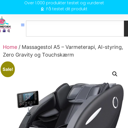
Over 1.000 produkter testet og vurderet
Få testet dit produkt
Home
/ Massagestol A5 – Varmeterapi, AI-styring,
Zero Gravity og Touchskærm
Sale!