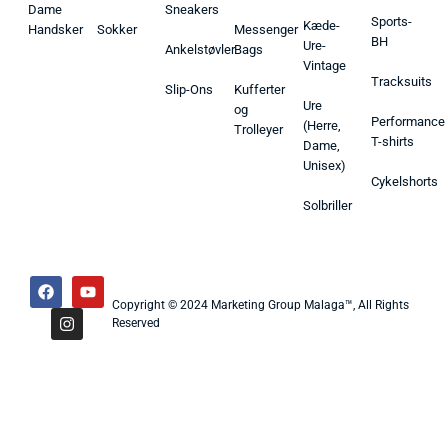
Dame
Sneakers
Sports-
Kæde-
Handsker
Sokker
Messenger
BH
Ure-
Ankelstøvler
Bags
Vintage
Tracksuits
Slip-Ons
Kufferter
Ure
og
Performance
(Herre,
Trolleyer
T-shirts
Dame,
Unisex)
Cykelshorts
Solbriller
Copyright © 2024 Marketing Group Malaga™, All Rights
Reserved