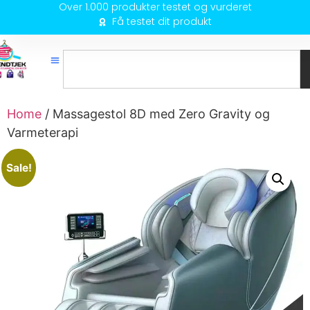
Over 1.000 produkter testet og vurderet
Få testet dit produkt
Home
/ Massagestol 8D med Zero Gravity og
Varmeterapi
Sale!