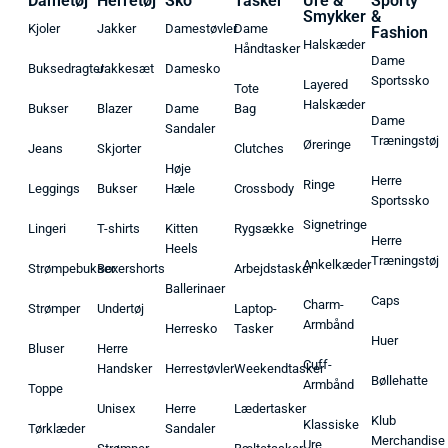
Dametøj
Herretøj
Sko
Tasker
Ure &
Sporty
Smykker
&
Kjoler
Jakker
Damestøvler
Dame
Fashion
Halskæder
Håndtasker
Dame
Buksedragter
Jakkesæt
Damesko
Sportssko
Layered
Tote
Halskæder
Bukser
Blazer
Dame
Bag
Dame
Sandaler
Træningstøj
Øreringe
Jeans
Skjorter
Clutches
Høje
Herre
Ringe
Leggings
Bukser
Hæle
Crossbody
Sportssko
Signetringe
Lingeri
T-shirts
Kitten
Rygsække
Herre
Heels
Træningstøj
Ankelkæder
Strømpebukser
Boxershorts
Arbejdstasker
Ballerinaer
Caps
Charm-
Strømper
Undertøj
Laptop-
Armbånd
Herresko
Tasker
Huer
Bluser
Herre
Cuff-
Handsker
Herrestøvler
Weekendtasker
Bøllehatte
Armbånd
Toppe
Unisex
Herre
Lædertasker
Klub
Klassiske
Tørklæder
Sandaler
Merchandise
Ure