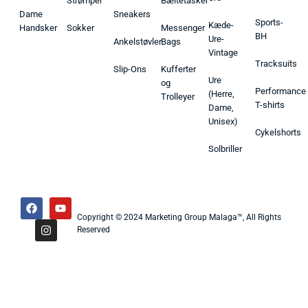
Strømper
Bæltetasker
Dame
Sneakers
Sports-
Kæde-
Handsker
Sokker
Messenger
BH
Ure-
Ankelstøvler
Bags
Vintage
Tracksuits
Slip-Ons
Kufferter
Ure
og
Performance
(Herre,
Trolleyer
T-shirts
Dame,
Unisex)
Cykelshorts
Solbriller
Copyright © 2024 Marketing Group Malaga™, All Rights
Reserved