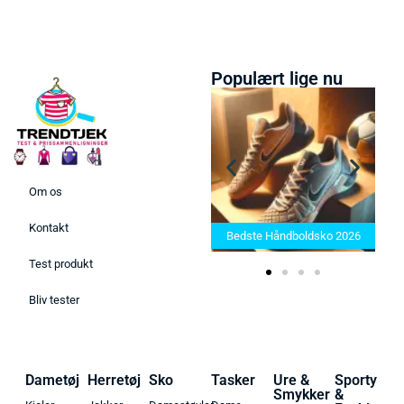
Populært lige nu
Om os
Bedste Saunatæppe 2025 –
Kontakt
Find de bedste produkter her!
Bedste Håndboldsko 2026
Test produkt
Bliv tester
Dametøj
Herretøj
Sko
Tasker
Ure &
Sporty
Smykker
&