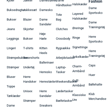
Kjoler
Jakker
Damestøvler
Dame
Fashion
Halskæder
Håndtasker
Dame
Buksedragter
Jakkesæt
Damesko
Sportssko
Layered
Tote
Halskæder
Bukser
Blazer
Dame
Bag
Dame
Sandaler
Træningstøj
Øreringe
Jeans
Skjorter
Clutches
Høje
Herre
Ringe
Leggings
Bukser
Hæle
Crossbody
Sportssko
Signetringe
Lingeri
T-shirts
Kitten
Rygsække
Herre
Heels
Træningstøj
Ankelkæder
Strømpebukser
Boxershorts
Arbejdstasker
Ballerinaer
Caps
Charm-
Strømper
Undertøj
Laptop-
Armbånd
Herresko
Tasker
Huer
Bluser
Herre
Cuff-
Handsker
Herrestøvler
Weekendtasker
Bøllehatte
Armbånd
Toppe
Unisex
Herre
Lædertasker
Klub
Klassiske
Tørklæder
Sandaler
Merchandise
Ure
Strømper
Bæltetasker
Dame
Sneakers