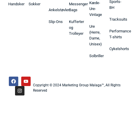
Sports-
Kæde-
Handsker
Sokker
Messenger
BH
Ure-
Ankelstøvler
Bags
Vintage
Tracksuits
Slip-Ons
Kufferter
Ure
og
Performance
(Herre,
Trolleyer
T-shirts
Dame,
Unisex)
Cykelshorts
Solbriller
Copyright © 2024 Marketing Group Malaga™, All Rights
Reserved