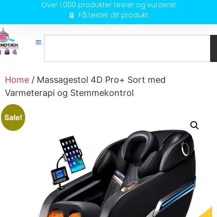
Over 1.000 produkter testet og vurderet
Få testet dit produkt
Home
/ Massagestol 4D Pro+ Sort med
Varmeterapi og Stemmekontrol
Sale!