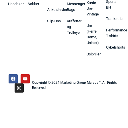
Sports-
Kæde-
Handsker
Sokker
Messenger
BH
Ure-
Ankelstøvler
Bags
Vintage
Tracksuits
Slip-Ons
Kufferter
Ure
og
Performance
(Herre,
Trolleyer
T-shirts
Dame,
Unisex)
Cykelshorts
Solbriller
Copyright © 2024 Marketing Group Malaga™, All Rights
Reserved