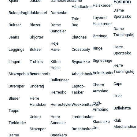
Kjoler
Jakker
Damestøvler
Dame
Fashion
Halskæder
Håndtasker
Dame
Buksedragter
Jakkesæt
Damesko
Sportssko
Layered
Tote
Halskæder
Bukser
Blazer
Dame
Bag
Dame
Sandaler
Træningstøj
Øreringe
Jeans
Skjorter
Clutches
Høje
Herre
Ringe
Leggings
Bukser
Hæle
Crossbody
Sportssko
Signetringe
Lingeri
T-shirts
Kitten
Rygsække
Herre
Heels
Træningstøj
Ankelkæder
Strømpebukser
Boxershorts
Arbejdstasker
Ballerinaer
Caps
Charm-
Strømper
Undertøj
Laptop-
Armbånd
Herresko
Tasker
Huer
Bluser
Herre
Cuff-
Handsker
Herrestøvler
Weekendtasker
Bøllehatte
Armbånd
Toppe
Unisex
Herre
Lædertasker
Klub
Klassiske
Tørklæder
Sandaler
Merchandise
Ure
Strømper
Bæltetasker
Dame
Sneakers