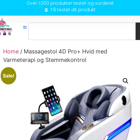
Over 1.000 produkter testet og vurderet
Få testet dit produkt
Home
/ Massagestol 4D Pro+ Hvid med
Varmeterapi og Stemmekontrol
Sale!