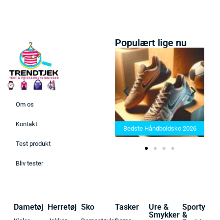
Populært lige nu
Om os
Bedste Saunatæppe 2025 –
Kontakt
Find de bedste produkter her!
Bedste Håndboldsko 2026
Test produkt
Bliv tester
Dametøj
Herretøj
Sko
Tasker
Ure &
Sporty
Smykker
&