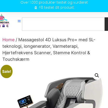
Over 1.000 produkter testet og vurderet
Få testet dit produkt
Home
/ Massagestol 4D Luksus Pro+ med SL-
teknologi, iongenerator, Varmeterapi,
Hjertefrekvens Scanner, Stemme Kontrol &
Touchskærm
Sale!