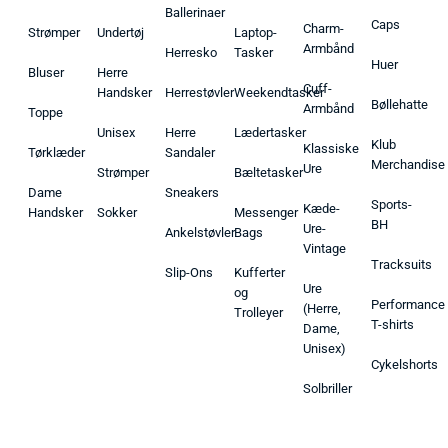
Ballerinaer
Caps
Charm-
Strømper
Undertøj
Laptop-
Armbånd
Herresko
Tasker
Huer
Bluser
Herre
Cuff-
Handsker
Herrestøvler
Weekendtasker
Bøllehatte
Armbånd
Toppe
Unisex
Herre
Lædertasker
Klub
Klassiske
Tørklæder
Sandaler
Merchandise
Ure
Strømper
Bæltetasker
Dame
Sneakers
Sports-
Kæde-
Handsker
Sokker
Messenger
BH
Ure-
Ankelstøvler
Bags
Vintage
Tracksuits
Slip-Ons
Kufferter
Ure
og
Performance
(Herre,
Trolleyer
T-shirts
Dame,
Unisex)
Cykelshorts
Solbriller