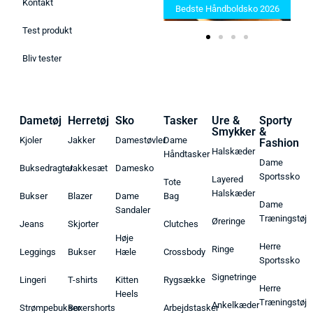
Kontakt
Find de bedste produkter her!
Bedste Håndboldsko 2026
Test produkt
Bliv tester
Dametøj
Herretøj
Sko
Tasker
Ure &
Sporty
Smykker
&
Kjoler
Jakker
Damestøvler
Dame
Fashion
Halskæder
Håndtasker
Dame
Buksedragter
Jakkesæt
Damesko
Sportssko
Layered
Tote
Halskæder
Bukser
Blazer
Dame
Bag
Dame
Sandaler
Træningstøj
Øreringe
Jeans
Skjorter
Clutches
Høje
Herre
Ringe
Leggings
Bukser
Hæle
Crossbody
Sportssko
Signetringe
Lingeri
T-shirts
Kitten
Rygsække
Herre
Heels
Træningstøj
Ankelkæder
Strømpebukser
Boxershorts
Arbejdstasker