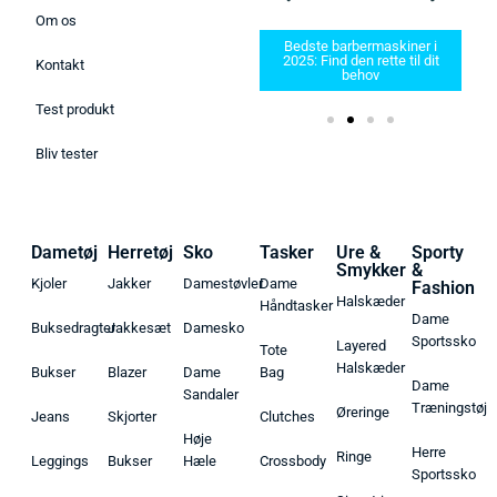
Om os
Bedste barbermaskiner i
25 –
2025: Find den rette til dit
Kontakt
 her!
Bedste Håndboldsko 2026
behov
Test produkt
Bliv tester
Dametøj
Herretøj
Sko
Tasker
Ure &
Sporty
Smykker
&
Kjoler
Jakker
Damestøvler
Dame
Fashion
Halskæder
Håndtasker
Dame
Buksedragter
Jakkesæt
Damesko
Sportssko
Layered
Tote
Halskæder
Bukser
Blazer
Dame
Bag
Dame
Sandaler
Træningstøj
Øreringe
Jeans
Skjorter
Clutches
Høje
Herre
Ringe
Leggings
Bukser
Hæle
Crossbody
Sportssko