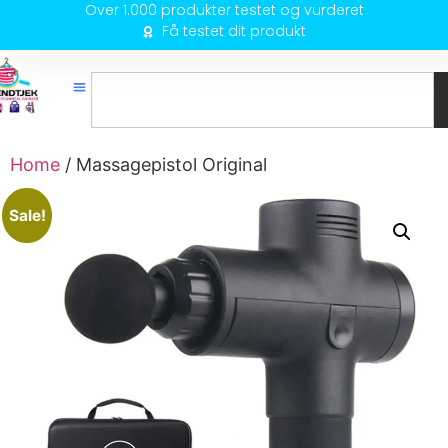
Over 1.000 produkter testet og vurderet
Få testet dit produkt
Home
/ Massagepistol Original
Sale!