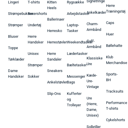
Signetringe
Lingeri
T-shirts
Kitten
Rygsække
Herre
Heels
Træningstøj
Ankelkæder
Strømpebukser
Boxershorts
Arbejdstasker
Ballerinaer
Caps
Charm-
Strømper
Undertøj
Laptop-
Armbånd
Herresko
Tasker
Huer
Bluser
Herre
Cuff-
Handsker
Herrestøvler
Weekendtasker
Bøllehatte
Armbånd
Toppe
Unisex
Herre
Lædertasker
Klub
Klassiske
Tørklæder
Sandaler
Merchandise
Ure
Strømper
Bæltetasker
Dame
Sneakers
Sports-
Kæde-
Handsker
Sokker
Messenger
BH
Ure-
Ankelstøvler
Bags
Vintage
Tracksuits
Slip-Ons
Kufferter
Ure
og
Performance
(Herre,
Trolleyer
T-shirts
Dame,
Unisex)
Cykelshorts
Solbriller