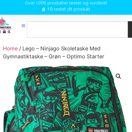
Over 1.000 produkter testet og vurderet
Få testet dit produkt
Home
/ Lego – Ninjago Skoletaske Med
Gymnastiktaske – Grøn – Optimo Starter