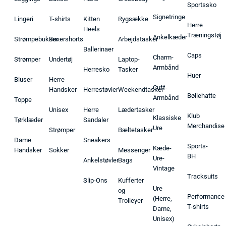
Sportssko
Signetringe
Lingeri
T-shirts
Kitten
Rygsække
Herre
Heels
Træningstøj
Ankelkæder
Strømpebukser
Boxershorts
Arbejdstasker
Ballerinaer
Caps
Charm-
Strømper
Undertøj
Laptop-
Armbånd
Herresko
Tasker
Huer
Bluser
Herre
Cuff-
Handsker
Herrestøvler
Weekendtasker
Bøllehatte
Armbånd
Toppe
Unisex
Herre
Lædertasker
Klub
Klassiske
Tørklæder
Sandaler
Merchandise
Ure
Strømper
Bæltetasker
Dame
Sneakers
Sports-
Kæde-
Handsker
Sokker
Messenger
BH
Ure-
Ankelstøvler
Bags
Vintage
Tracksuits
Slip-Ons
Kufferter
Ure
og
Performance
(Herre,
Trolleyer
T-shirts
Dame,
Unisex)