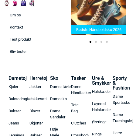
Om os
Bedste Saunatæppe 2025 –
Kontakt
Find de bedste produkter her!
Bedste Håndboldsko 2026
Test produkt
Bliv tester
Dametøj
Herretøj
Sko
Tasker
Ure &
Sporty
Smykker
&
Kjoler
Jakker
Damestøvler
Dame
Fashion
Halskæder
Håndtasker
Dame
Buksedragter
Jakkesæt
Damesko
Sportssko
Layered
Tote
Halskæder
Bukser
Blazer
Dame
Bag
Dame
Sandaler
Træningstøj
Øreringe
Jeans
Skjorter
Clutches
Høje
Herre
Ringe
Leggings
Bukser
Hæle
Crossbody