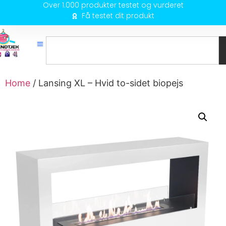
Over 1.000 produkter testet og vurderet
Få testet dit produkt
Home
/ Lansing XL – Hvid to-sidet biopejs