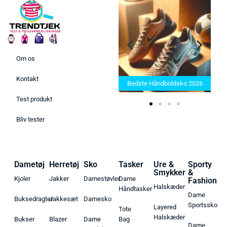
Om os
Bedste Saunatæppe 2025 –
Kontakt
Find de bedste produkter her!
Bedste Håndboldsko 2026
Test produkt
Bliv tester
Dametøj
Herretøj
Sko
Tasker
Ure &
Sporty
Smykker
&
Kjoler
Jakker
Damestøvler
Dame
Fashion
Halskæder
Håndtasker
Dame
Buksedragter
Jakkesæt
Damesko
Sportssko
Layered
Tote
Halskæder
Bukser
Blazer
Dame
Bag
Dame