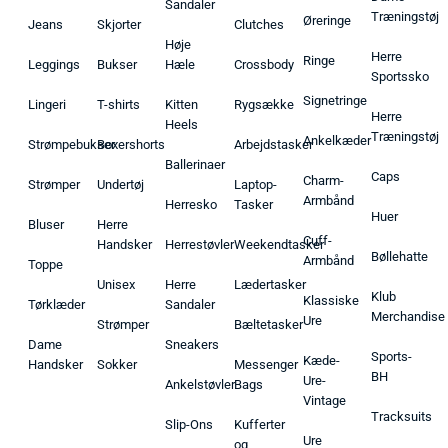
Sandaler
Træningstøj
Øreringe
Jeans
Skjorter
Clutches
Høje
Herre
Ringe
Leggings
Bukser
Hæle
Crossbody
Sportssko
Signetringe
Lingeri
T-shirts
Kitten
Rygsække
Herre
Heels
Træningstøj
Ankelkæder
Strømpebukser
Boxershorts
Arbejdstasker
Ballerinaer
Caps
Charm-
Strømper
Undertøj
Laptop-
Armbånd
Herresko
Tasker
Huer
Bluser
Herre
Cuff-
Handsker
Herrestøvler
Weekendtasker
Bøllehatte
Armbånd
Toppe
Unisex
Herre
Lædertasker
Klub
Klassiske
Tørklæder
Sandaler
Merchandise
Ure
Strømper
Bæltetasker
Dame
Sneakers
Sports-
Kæde-
Handsker
Sokker
Messenger
BH
Ure-
Ankelstøvler
Bags
Vintage
Tracksuits
Slip-Ons
Kufferter
Ure
og