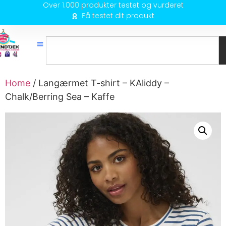
Over 1.000 produkter testet og vurderet
Få testet dit produkt
Home
/ Langærmet T-shirt – KAliddy –
Chalk/Berring Sea – Kaffe