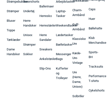
Ankelkæder
Strømpebukser
Boxershorts
Arbejdstasker
Ballerinaer
Caps
Charm-
Strømper
Undertøj
Laptop-
Armbånd
Herresko
Tasker
Huer
Bluser
Herre
Cuff-
Handsker
Herrestøvler
Weekendtasker
Bøllehatte
Armbånd
Toppe
Unisex
Herre
Lædertasker
Klub
Klassiske
Tørklæder
Sandaler
Merchandise
Ure
Strømper
Bæltetasker
Dame
Sneakers
Sports-
Kæde-
Handsker
Sokker
Messenger
BH
Ure-
Ankelstøvler
Bags
Vintage
Tracksuits
Slip-Ons
Kufferter
Ure
og
Performance
(Herre,
Trolleyer
T-shirts
Dame,
Unisex)
Cykelshorts
Solbriller