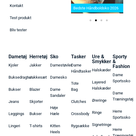
Bedste barbermaskiner i
025 –
2025: Find den rette til dit
Kontakt
r her!
Bedste Håndboldsko 2026
behov
Test produkt
Bliv tester
Dametøj
Herretøj
Sko
Tasker
Ure &
Sporty
Smykker
&
Kjoler
Jakker
Damestøvler
Dame
Fashion
Halskæder
Håndtasker
Dame
Buksedragter
Jakkesæt
Damesko
Sportssko
Layered
Tote
Halskæder
Bukser
Blazer
Dame
Bag
Dame
Sandaler
Træningstøj
Øreringe
Jeans
Skjorter
Clutches
Høje
Herre
Ringe
Leggings
Bukser
Hæle
Crossbody
Sportssko
Signetringe
Lingeri
T-shirts
Kitten
Rygsække
Herre
Heels
Træningstøj