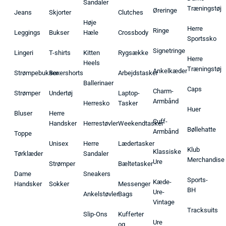
Sandaler
Træningstøj
Øreringe
Jeans
Skjorter
Clutches
Høje
Herre
Ringe
Leggings
Bukser
Hæle
Crossbody
Sportssko
Signetringe
Lingeri
T-shirts
Kitten
Rygsække
Herre
Heels
Træningstøj
Ankelkæder
Strømpebukser
Boxershorts
Arbejdstasker
Ballerinaer
Caps
Charm-
Strømper
Undertøj
Laptop-
Armbånd
Herresko
Tasker
Huer
Bluser
Herre
Cuff-
Handsker
Herrestøvler
Weekendtasker
Bøllehatte
Armbånd
Toppe
Unisex
Herre
Lædertasker
Klub
Klassiske
Tørklæder
Sandaler
Merchandise
Ure
Strømper
Bæltetasker
Dame
Sneakers
Sports-
Kæde-
Handsker
Sokker
Messenger
BH
Ure-
Ankelstøvler
Bags
Vintage
Tracksuits
Slip-Ons
Kufferter
Ure
og