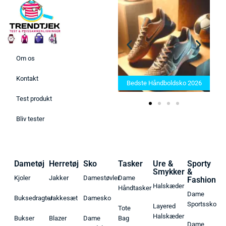
Om os
Bedste Saunatæppe 2025 –
Kontakt
Find de bedste produkter her!
Bedste Håndboldsko 2026
Test produkt
Bliv tester
Dametøj
Herretøj
Sko
Tasker
Ure &
Sporty
Smykker
&
Kjoler
Jakker
Damestøvler
Dame
Fashion
Halskæder
Håndtasker
Dame
Buksedragter
Jakkesæt
Damesko
Sportssko
Layered
Tote
Halskæder
Bukser
Blazer
Dame
Bag
Dame