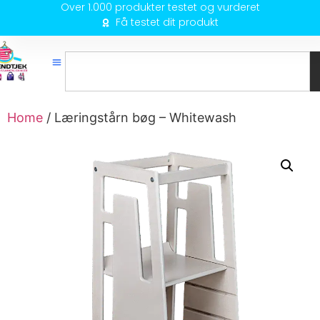
Over 1.000 produkter testet og vurderet
Få testet dit produkt
Home
/ Læringstårn bøg – Whitewash