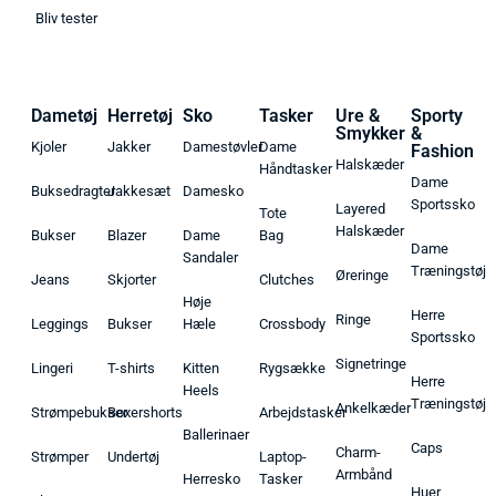
Bliv tester
Dametøj
Herretøj
Sko
Tasker
Ure &
Sporty
Smykker
&
Kjoler
Jakker
Damestøvler
Dame
Fashion
Halskæder
Håndtasker
Dame
Buksedragter
Jakkesæt
Damesko
Sportssko
Layered
Tote
Halskæder
Bukser
Blazer
Dame
Bag
Dame
Sandaler
Træningstøj
Øreringe
Jeans
Skjorter
Clutches
Høje
Herre
Ringe
Leggings
Bukser
Hæle
Crossbody
Sportssko
Signetringe
Lingeri
T-shirts
Kitten
Rygsække
Herre
Heels
Træningstøj
Ankelkæder
Strømpebukser
Boxershorts
Arbejdstasker
Ballerinaer
Caps
Charm-
Strømper
Undertøj
Laptop-
Armbånd
Herresko
Tasker
Huer