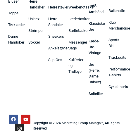
Bluser
Herre
Cuff-
Handsker
Herrestøvler
Weekendtasker
Bøllehatte
Armbånd
Toppe
Unisex
Herre
Lædertasker
Klub
Klassiske
Tørklæder
Sandaler
Merchandise
Ure
Strømper
Bæltetasker
Dame
Sneakers
Sports-
Kæde-
Handsker
Sokker
Messenger
BH
Ure-
Ankelstøvler
Bags
Vintage
Tracksuits
Slip-Ons
Kufferter
Ure
og
Performance
(Herre,
Trolleyer
T-shirts
Dame,
Unisex)
Cykelshorts
Solbriller
Copyright © 2024 Marketing Group Malaga™, All Rights
Reserved