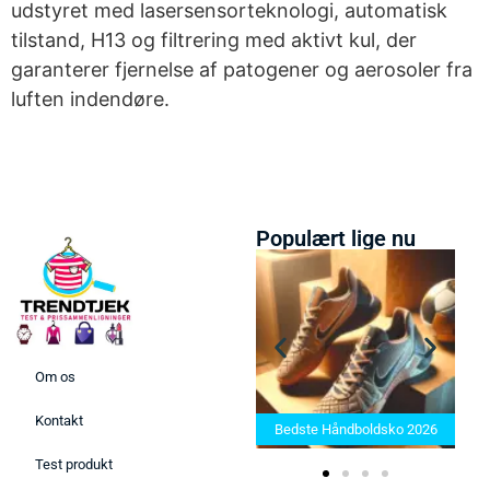
udstyret med lasersensorteknologi, automatisk
tilstand, H13 og filtrering med aktivt kul, der
garanterer fjernelse af patogener og aerosoler fra
luften indendøre.
Populært lige nu
Om os
Bed
Bedste Saunatæppe 2025 –
202
Kontakt
Find de bedste produkter her!
Bedste Håndboldsko 2026
Test produkt