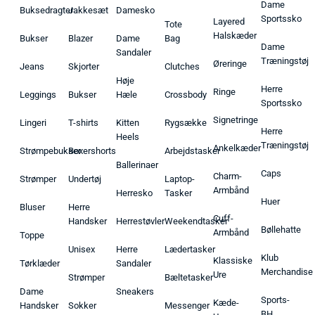
Dame
Buksedragter
Jakkesæt
Damesko
Sportssko
Layered
Tote
Halskæder
Bukser
Blazer
Dame
Bag
Dame
Sandaler
Træningstøj
Øreringe
Jeans
Skjorter
Clutches
Høje
Herre
Ringe
Leggings
Bukser
Hæle
Crossbody
Sportssko
Signetringe
Lingeri
T-shirts
Kitten
Rygsække
Herre
Heels
Træningstøj
Ankelkæder
Strømpebukser
Boxershorts
Arbejdstasker
Ballerinaer
Caps
Charm-
Strømper
Undertøj
Laptop-
Armbånd
Herresko
Tasker
Huer
Bluser
Herre
Cuff-
Handsker
Herrestøvler
Weekendtasker
Bøllehatte
Armbånd
Toppe
Unisex
Herre
Lædertasker
Klub
Klassiske
Tørklæder
Sandaler
Merchandise
Ure
Strømper
Bæltetasker
Dame
Sneakers
Sports-
Kæde-
Handsker
Sokker
Messenger
BH