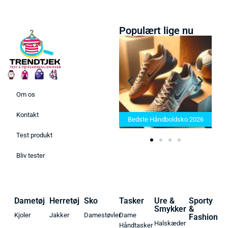
Populært lige nu
Om os
Bedste Saunatæppe 2025 –
Kontakt
Find de bedste produkter her!
Bedste Håndboldsko 2026
Test produkt
Bliv tester
Dametøj
Herretøj
Sko
Tasker
Ure &
Sporty
Smykker
&
Kjoler
Jakker
Damestøvler
Dame
Fashion
Halskæder
Håndtasker