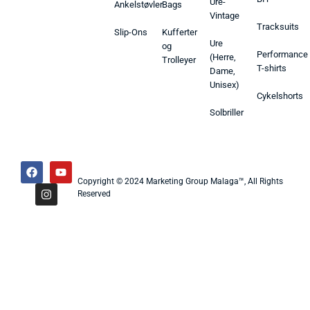
Ure-
Ankelstøvler
Bags
Vintage
Tracksuits
Slip-Ons
Kufferter
Ure
og
Performance
(Herre,
Trolleyer
T-shirts
Dame,
Unisex)
Cykelshorts
Solbriller
Copyright © 2024 Marketing Group Malaga™, All Rights
Reserved