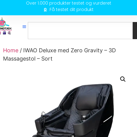
Over 1.000 produkter testet og vurderet
Få testet dit produkt
Home
/ IWAO Deluxe med Zero Gravity – 3D
Massagestol – Sort