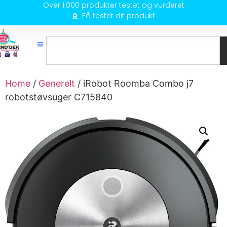
Over 1.000 produkter testet og vurderet
Få testet dit produkt
Home
/
Generelt
/ iRobot Roomba Combo j7
robotstøvsuger C715840