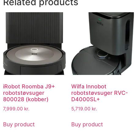
Related products
iRobot Roomba J9+
Wilfa Innobot
robotstøvsuger
robotstøvsuger RVC-
800028 (kobber)
D4000SL+
7,999.00
kr.
5,719.00
kr.
Buy product
Buy product