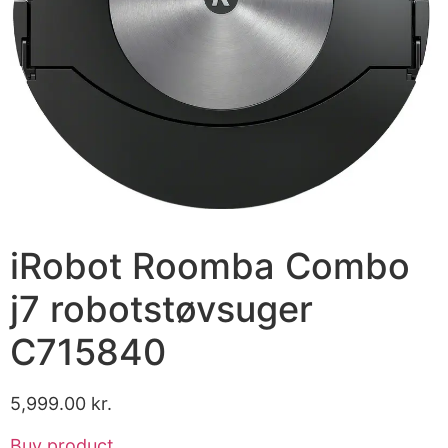
iRobot Roomba Combo
j7 robotstøvsuger
C715840
5,999.00
kr.
Buy product