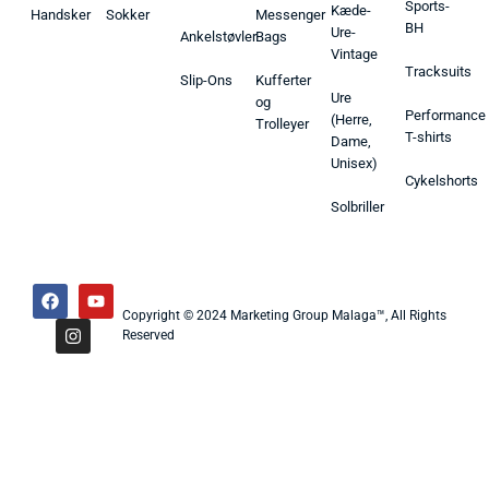
Sports-
Kæde-
Handsker
Sokker
Messenger
BH
Ure-
Ankelstøvler
Bags
Vintage
Tracksuits
Slip-Ons
Kufferter
Ure
og
Performance
(Herre,
Trolleyer
T-shirts
Dame,
Unisex)
Cykelshorts
Solbriller
Copyright © 2024 Marketing Group Malaga™, All Rights
Reserved