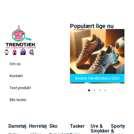
Populært lige nu
Om os
Bedste Saunatæppe 2025 –
Kontakt
Find de bedste produkter her!
Bedste Håndboldsko 2026
Test produkt
Bliv tester
Dametøj
Herretøj
Sko
Tasker
Ure &
Sporty
Smykker
&