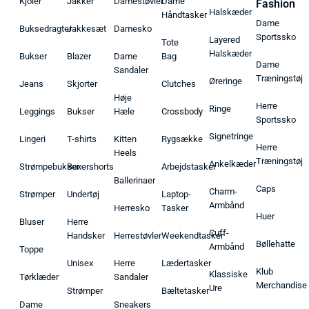
Kjoler
Jakker
Damestøvler
Dame
Fashion
Halskæder
Håndtasker
Dame
Buksedragter
Jakkesæt
Damesko
Sportssko
Layered
Tote
Halskæder
Bukser
Blazer
Dame
Bag
Dame
Sandaler
Træningstøj
Øreringe
Jeans
Skjorter
Clutches
Høje
Herre
Ringe
Leggings
Bukser
Hæle
Crossbody
Sportssko
Signetringe
Lingeri
T-shirts
Kitten
Rygsække
Herre
Heels
Træningstøj
Ankelkæder
Strømpebukser
Boxershorts
Arbejdstasker
Ballerinaer
Caps
Charm-
Strømper
Undertøj
Laptop-
Armbånd
Herresko
Tasker
Huer
Bluser
Herre
Cuff-
Handsker
Herrestøvler
Weekendtasker
Bøllehatte
Armbånd
Toppe
Unisex
Herre
Lædertasker
Klub
Klassiske
Tørklæder
Sandaler
Merchandise
Ure
Strømper
Bæltetasker
Dame
Sneakers