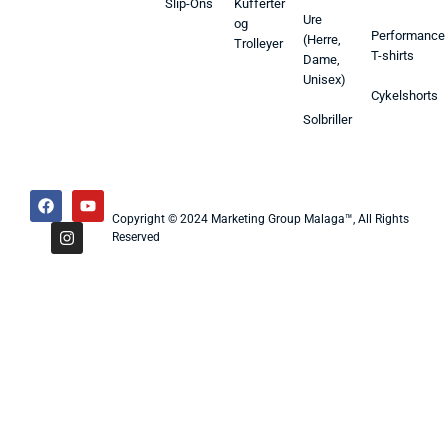
Slip-Ons
Kufferter
Ure
og
Performance
(Herre,
Trolleyer
T-shirts
Dame,
Unisex)
Cykelshorts
Solbriller
Copyright © 2024 Marketing Group Malaga™, All Rights
Reserved