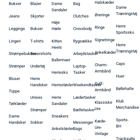
Halskæder
Bukser
Blazer
Dame
Bag
Dame
Sandaler
Træningstøj
Øreringe
Jeans
Skjorter
Clutches
Høje
Herre
Ringe
Leggings
Bukser
Hæle
Crossbody
Sportssko
Signetringe
Lingeri
T-shirts
Kitten
Rygsække
Herre
Heels
Træningstøj
Ankelkæder
Strømpebukser
Boxershorts
Arbejdstasker
Ballerinaer
Caps
Charm-
Strømper
Undertøj
Laptop-
Armbånd
Herresko
Tasker
Huer
Bluser
Herre
Cuff-
Handsker
Herrestøvler
Weekendtasker
Bøllehatte
Armbånd
Toppe
Unisex
Herre
Lædertasker
Klub
Klassiske
Tørklæder
Sandaler
Merchandise
Ure
Strømper
Bæltetasker
Dame
Sneakers
Sports-
Kæde-
Handsker
Sokker
Messenger
BH
Ure-
Ankelstøvler
Bags
Vintage
Tracksuits