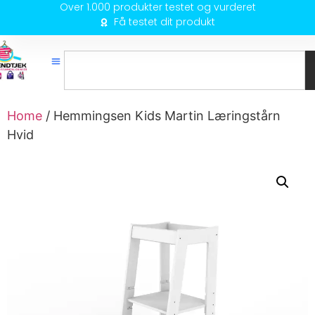
Over 1.000 produkter testet og vurderet
Få testet dit produkt
Home
/ Hemmingsen Kids Martin Læringstårn
Hvid