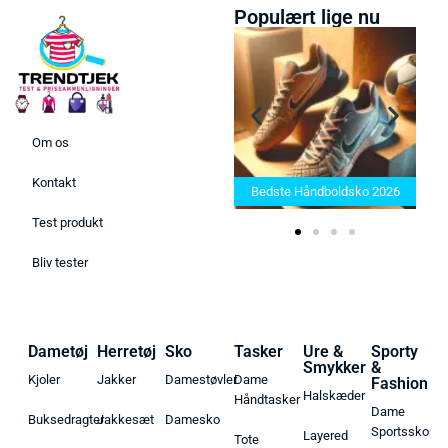
Populært lige nu
Om os
Bedste Saunatæppe 2025 –
Kontakt
Find de bedste produkter her!
Bedste Håndboldsko 2026
Test produkt
Bliv tester
Dametøj
Herretøj
Sko
Tasker
Ure &
Sporty
Smykker
&
Kjoler
Jakker
Damestøvler
Dame
Fashion
Halskæder
Håndtasker
Dame
Buksedragter
Jakkesæt
Damesko
Sportssko
Layered
Tote