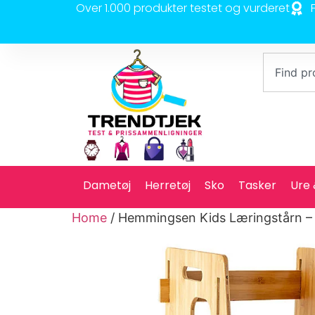
Over 1.000 produkter testet og vurderet
Dametøj
Herretøj
Sko
Tasker
Ure
Home
/ Hemmingsen Kids Læringstårn – 