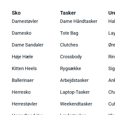
Sko
Tasker
Ur
Damestøvler
Dame Håndtasker
Ha
Damesko
Tote Bag
La
Dame Sandaler
Clutches
Øre
Høje Hæle
Crossbody
Ri
Kitten Heels
Rygsække
Sig
Ballerinaer
Arbejdstasker
An
Herresko
Laptop-Tasker
Ch
Herrestøvler
Weekendtasker
Cu