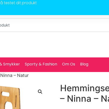
Få testet dit produkt
 & Smykker
Sporty & Fashion
Om Os
Blog
Ninna – Natur
Hemmingsen
– Ninna – N