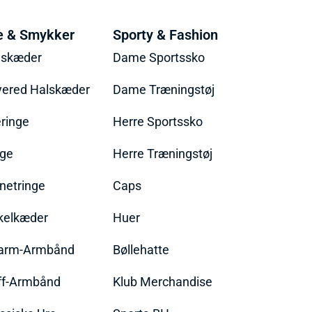
e & Smykker
Sporty & Fashion
lskæder
Dame Sportssko
yered Halskæder
Dame Træningstøj
ringe
Herre Sportssko
nge
Herre Træningstøj
netringe
Caps
kelkæder
Huer
arm-Armbånd
Bøllehatte
ff-Armbånd
Klub Merchandise