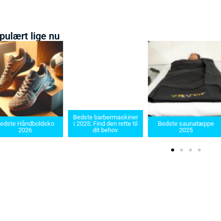
pulært lige nu
Bedste barbermaskiner
Bedste 
ldsko
i 2025: Find den rette til
Bedste saunatæppe
2025 – Fi
dit behov
2025
produ