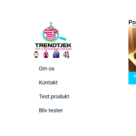
Po
Om os
Bedste Saunatæppe
Bedste saunatæppe
2025 – Find de bedste
Bedste Håndbo
2025
produkter her!
2026
Kontakt
Test produkt
Bliv tester