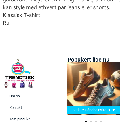
kan style med ethvert par jeans eller shorts.
Klassisk T-shirt
Ru
Populært lige nu
Om os
Bedste Saunatæppe 2025 –
Kontakt
Find de bedste produkter her!
Bedste Håndboldsko 2026
Test produkt