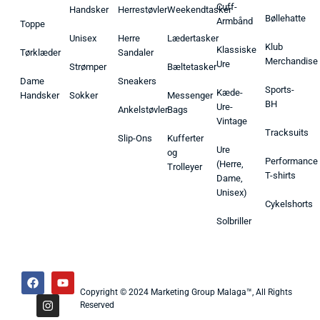
Cuff-
Handsker
Herrestøvler
Weekendtasker
Bøllehatte
Armbånd
Toppe
Unisex
Herre
Lædertasker
Klub
Klassiske
Tørklæder
Sandaler
Merchandise
Ure
Strømper
Bæltetasker
Dame
Sneakers
Sports-
Kæde-
Handsker
Sokker
Messenger
BH
Ure-
Ankelstøvler
Bags
Vintage
Tracksuits
Slip-Ons
Kufferter
Ure
og
Performance
(Herre,
Trolleyer
T-shirts
Dame,
Unisex)
Cykelshorts
Solbriller
Copyright © 2024 Marketing Group Malaga™, All Rights
Reserved