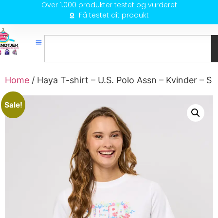
Over 1.000 produkter testet og vurderet
Få testet dit produkt
Home
/ Haya T-shirt – U.S. Polo Assn – Kvinder – S
Sale!