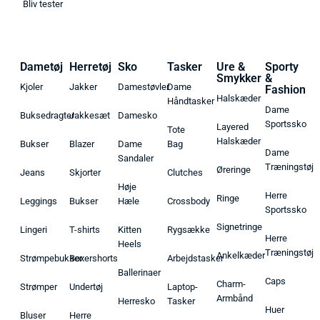
Bliv tester
Dametøj
Herretøj
Sko
Tasker
Ure &
Sporty
Smykker
&
Kjoler
Jakker
Damestøvler
Dame
Fashion
Halskæder
Håndtasker
Dame
Buksedragter
Jakkesæt
Damesko
Sportssko
Layered
Tote
Halskæder
Bukser
Blazer
Dame
Bag
Dame
Sandaler
Træningstøj
Øreringe
Jeans
Skjorter
Clutches
Høje
Herre
Ringe
Leggings
Bukser
Hæle
Crossbody
Sportssko
Signetringe
Lingeri
T-shirts
Kitten
Rygsække
Herre
Heels
Træningstøj
Ankelkæder
Strømpebukser
Boxershorts
Arbejdstasker
Ballerinaer
Caps
Charm-
Strømper
Undertøj
Laptop-
Armbånd
Herresko
Tasker
Huer
Bluser
Herre