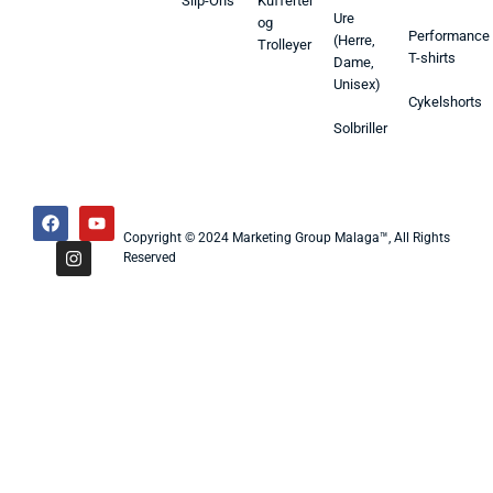
Slip-Ons
Kufferter
Ure
og
Performance
(Herre,
Trolleyer
T-shirts
Dame,
Unisex)
Cykelshorts
Solbriller
Copyright © 2024 Marketing Group Malaga™, All Rights
Reserved