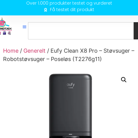
Over 1.000 produkter testet og vurderet
Få testet dit produkt
Home
/
Generelt
/ Eufy Clean X8 Pro – Støvsuger –
Robotstøvsuger – Poseløs (T2276g11)