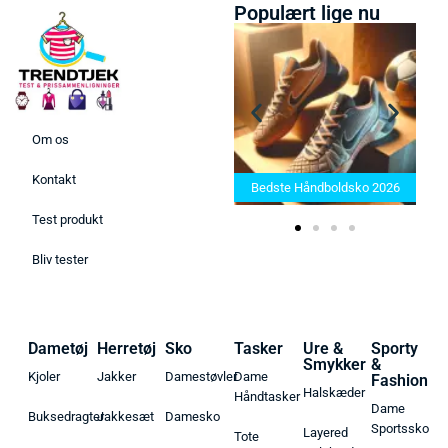
Populært lige nu
Om os
Bedste Saunatæppe 2025 –
Kontakt
Find de bedste produkter her!
Bedste Håndboldsko 2026
Test produkt
Bliv tester
Dametøj
Herretøj
Sko
Tasker
Ure &
Sporty
Smykker
&
Kjoler
Jakker
Damestøvler
Dame
Fashion
Halskæder
Håndtasker
Dame
Buksedragter
Jakkesæt
Damesko
Sportssko
Layered
Tote