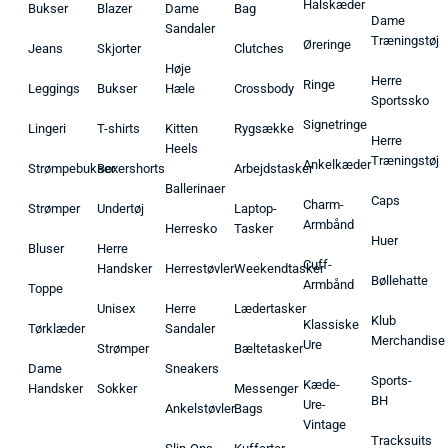
Halskæder
Bukser
Blazer
Dame
Bag
Dame
Sandaler
Træningstøj
Øreringe
Jeans
Skjorter
Clutches
Høje
Herre
Ringe
Leggings
Bukser
Hæle
Crossbody
Sportssko
Signetringe
Lingeri
T-shirts
Kitten
Rygsække
Herre
Heels
Træningstøj
Ankelkæder
Strømpebukser
Boxershorts
Arbejdstasker
Ballerinaer
Caps
Charm-
Strømper
Undertøj
Laptop-
Armbånd
Herresko
Tasker
Huer
Bluser
Herre
Cuff-
Handsker
Herrestøvler
Weekendtasker
Bøllehatte
Armbånd
Toppe
Unisex
Herre
Lædertasker
Klub
Klassiske
Tørklæder
Sandaler
Merchandise
Ure
Strømper
Bæltetasker
Dame
Sneakers
Sports-
Kæde-
Handsker
Sokker
Messenger
BH
Ure-
Ankelstøvler
Bags
Vintage
Tracksuits