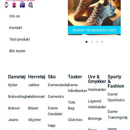
Om os
Bedste Saunatæppe 2025 –
Kontakt
Find de bedste produkter her!
Bedste Håndboldsko 2026
Test produkt
Bliv tester
Dametøj
Herretøj
Sko
Tasker
Ure &
Sporty
Smykker
&
Kjoler
Jakker
Damestøvler
Dame
Fashion
Halskæder
Håndtasker
Dame
Buksedragter
Jakkesæt
Damesko
Sportssko
Layered
Tote
Halskæder
Bukser
Blazer
Dame
Bag
Dame
Sandaler
Træningstøj
Øreringe
Jeans
Skjorter
Clutches
Høje
Herre