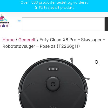
Over 1.000 produkter testet og vurderet
Få testet dit produkt
Home
/
Generelt
/ Eufy Clean X8 Pro – Støvsuger –
Robotstøvsuger – Poseløs (T2266g11)