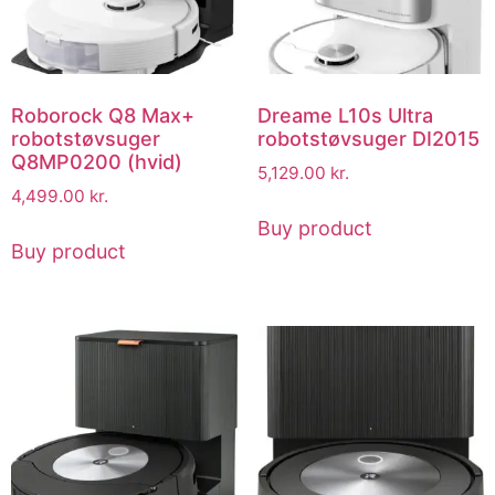
Roborock Q8 Max+
Dreame L10s Ultra
robotstøvsuger
robotstøvsuger DI2015
Q8MP0200 (hvid)
5,129.00
kr.
4,499.00
kr.
Buy product
Buy product