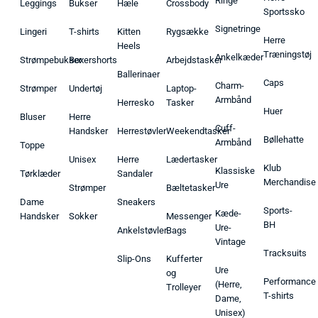
Ringe
Leggings
Bukser
Hæle
Crossbody
Sportssko
Signetringe
Lingeri
T-shirts
Kitten
Rygsække
Herre
Heels
Træningstøj
Ankelkæder
Strømpebukser
Boxershorts
Arbejdstasker
Ballerinaer
Caps
Charm-
Strømper
Undertøj
Laptop-
Armbånd
Herresko
Tasker
Huer
Bluser
Herre
Cuff-
Handsker
Herrestøvler
Weekendtasker
Bøllehatte
Armbånd
Toppe
Unisex
Herre
Lædertasker
Klub
Klassiske
Tørklæder
Sandaler
Merchandise
Ure
Strømper
Bæltetasker
Dame
Sneakers
Sports-
Kæde-
Handsker
Sokker
Messenger
BH
Ure-
Ankelstøvler
Bags
Vintage
Tracksuits
Slip-Ons
Kufferter
Ure
og
Performance
(Herre,
Trolleyer
T-shirts
Dame,
Unisex)