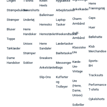
Lingeri
T-shirts
Kitten
Rygsække
Herre
Heels
Træningstøj
Ankelkæder
Strømpebukser
Boxershorts
Arbejdstasker
Ballerinaer
Caps
Charm-
Strømper
Undertøj
Laptop-
Armbånd
Herresko
Tasker
Huer
Bluser
Herre
Cuff-
Handsker
Herrestøvler
Weekendtasker
Bøllehatte
Armbånd
Toppe
Unisex
Herre
Lædertasker
Klub
Klassiske
Tørklæder
Sandaler
Merchandise
Ure
Strømper
Bæltetasker
Dame
Sneakers
Sports-
Kæde-
Handsker
Sokker
Messenger
BH
Ure-
Ankelstøvler
Bags
Vintage
Tracksuits
Slip-Ons
Kufferter
Ure
og
Performance
(Herre,
Trolleyer
T-shirts
Dame,
Unisex)
Cykelshorts
Solbriller