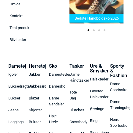
Om os
Bedste Saunatæppe 2025 –
Kontakt
Find de bedste produkter her!
Bedste Håndboldsko 2026
Test produkt
Bliv tester
Dametøj
Herretøj
Sko
Tasker
Ure &
Sporty
Smykker
&
Kjoler
Jakker
Damestøvler
Dame
Fashion
Halskæder
Håndtasker
Dame
Buksedragter
Jakkesæt
Damesko
Sportssko
Layered
Tote
Halskæder
Bukser
Blazer
Dame
Bag
Dame
Sandaler
Træningstøj
Øreringe
Jeans
Skjorter
Clutches
Høje
Herre
Ringe
Leggings
Bukser
Hæle
Crossbody
Sportssko
Signetringe