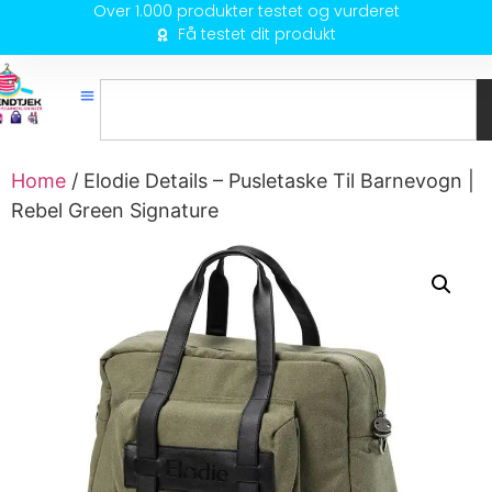
Over 1.000 produkter testet og vurderet
Få testet dit produkt
Home
/ Elodie Details – Pusletaske Til Barnevogn |
Rebel Green Signature