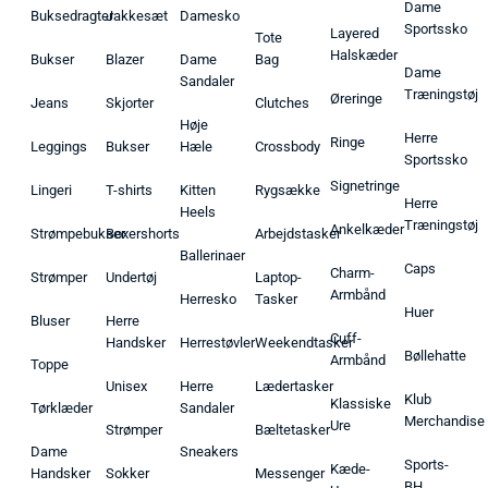
Dame
Buksedragter
Jakkesæt
Damesko
Sportssko
Layered
Tote
Halskæder
Bukser
Blazer
Dame
Bag
Dame
Sandaler
Træningstøj
Øreringe
Jeans
Skjorter
Clutches
Høje
Herre
Ringe
Leggings
Bukser
Hæle
Crossbody
Sportssko
Signetringe
Lingeri
T-shirts
Kitten
Rygsække
Herre
Heels
Træningstøj
Ankelkæder
Strømpebukser
Boxershorts
Arbejdstasker
Ballerinaer
Caps
Charm-
Strømper
Undertøj
Laptop-
Armbånd
Herresko
Tasker
Huer
Bluser
Herre
Cuff-
Handsker
Herrestøvler
Weekendtasker
Bøllehatte
Armbånd
Toppe
Unisex
Herre
Lædertasker
Klub
Klassiske
Tørklæder
Sandaler
Merchandise
Ure
Strømper
Bæltetasker
Dame
Sneakers
Sports-
Kæde-
Handsker
Sokker
Messenger
BH