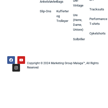
Ure-
Ankelstøvler
Bags
Vintage
Tracksuits
Slip-Ons
Kufferter
Ure
og
Performance
(Herre,
Trolleyer
T-shirts
Dame,
Unisex)
Cykelshorts
Solbriller
Copyright © 2024 Marketing Group Malaga™, All Rights
Reserved