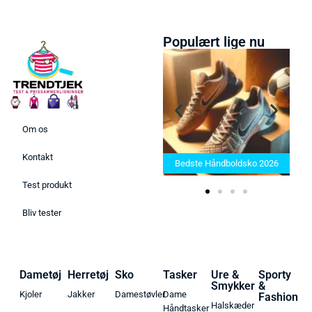
Populært lige nu
Om os
Bedste Saunatæppe 2025 –
Kontakt
Find de bedste produkter her!
Bedste Håndboldsko 2026
Test produkt
Bliv tester
Dametøj
Herretøj
Sko
Tasker
Ure &
Sporty
Smykker
&
Kjoler
Jakker
Damestøvler
Dame
Fashion
Halskæder
Håndtasker