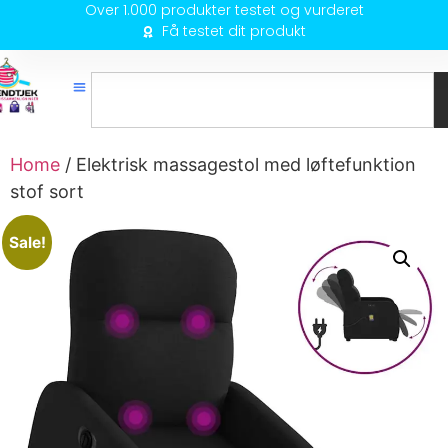
Over 1.000 produkter testet og vurderet
Få testet dit produkt
Home
/ Elektrisk massagestol med løftefunktion
stof sort
Sale!