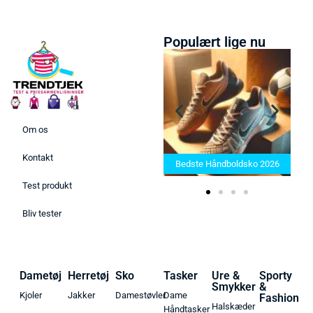
Populært lige nu
Om os
Bedste Saunatæppe 2025 –
Kontakt
Find de bedste produkter her!
Bedste Håndboldsko 2026
Test produkt
Bliv tester
Dametøj
Herretøj
Sko
Tasker
Ure &
Sporty
Smykker
&
Kjoler
Jakker
Damestøvler
Dame
Fashion
Halskæder
Håndtasker