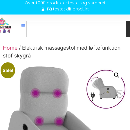
Over 1.000 produkter testet og vurderet
Få testet dit produkt
Home
/ Elektrisk massagestol med løftefunktion
stof skygrå
Sale!