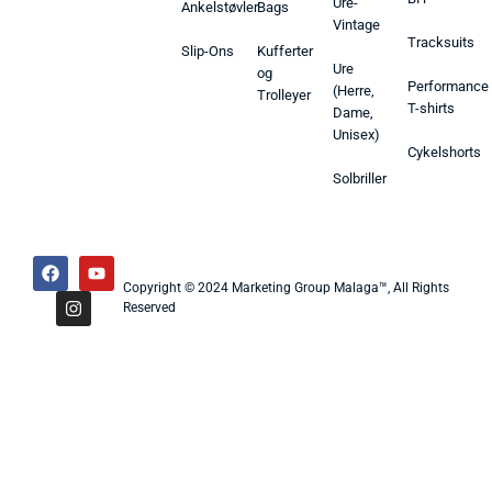
Ure-
Ankelstøvler
Bags
Vintage
Tracksuits
Slip-Ons
Kufferter
Ure
og
Performance
(Herre,
Trolleyer
T-shirts
Dame,
Unisex)
Cykelshorts
Solbriller
Copyright © 2024 Marketing Group Malaga™, All Rights
Reserved