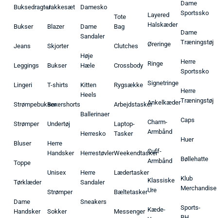
Dame
Buksedragter
Jakkesæt
Damesko
Sportssko
Layered
Tote
Halskæder
Bukser
Blazer
Dame
Bag
Dame
Sandaler
Træningstøj
Øreringe
Jeans
Skjorter
Clutches
Høje
Herre
Ringe
Leggings
Bukser
Hæle
Crossbody
Sportssko
Signetringe
Lingeri
T-shirts
Kitten
Rygsække
Herre
Heels
Træningstøj
Ankelkæder
Strømpebukser
Boxershorts
Arbejdstasker
Ballerinaer
Caps
Charm-
Strømper
Undertøj
Laptop-
Armbånd
Herresko
Tasker
Huer
Bluser
Herre
Cuff-
Handsker
Herrestøvler
Weekendtasker
Bøllehatte
Armbånd
Toppe
Unisex
Herre
Lædertasker
Klub
Klassiske
Tørklæder
Sandaler
Merchandise
Ure
Strømper
Bæltetasker
Dame
Sneakers
Sports-
Kæde-
Handsker
Sokker
Messenger
BH