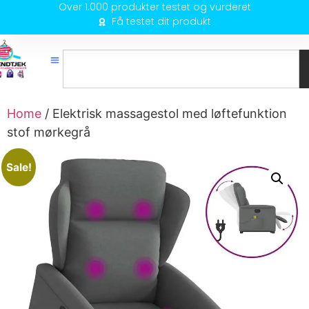
Over 1.000 produkter testet og vurderet
Få testet dit produkt
Home
/ Elektrisk massagestol med løftefunktion
stof mørkegrå
Sale!