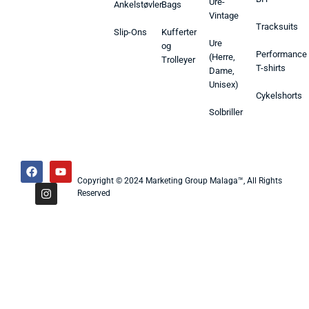
Ure-
Ankelstøvler
Bags
Vintage
Tracksuits
Slip-Ons
Kufferter
Ure
og
Performance
(Herre,
Trolleyer
T-shirts
Dame,
Unisex)
Cykelshorts
Solbriller
Copyright © 2024 Marketing Group Malaga™, All Rights
Reserved