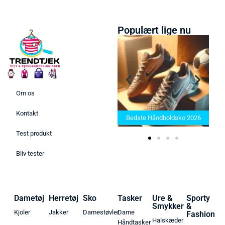
Populært lige nu
Om os
Bedste Saunatæppe 2025 –
Kontakt
Find de bedste produkter her!
Bedste Håndboldsko 2026
Test produkt
Bliv tester
Dametøj
Herretøj
Sko
Tasker
Ure &
Sporty
Smykker
&
Kjoler
Jakker
Damestøvler
Dame
Fashion
Halskæder
Håndtasker