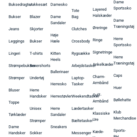
Dame
Buksedragter
Jakkesæt
Damesko
Sportssko
Layered
Tote
Halskæder
Bukser
Blazer
Dame
Bag
Dame
Sandaler
Træningstøj
Øreringe
Jeans
Skjorter
Clutches
Høje
Herre
Ringe
Leggings
Bukser
Hæle
Crossbody
Sportssko
Signetringe
Lingeri
T-shirts
Kitten
Rygsække
Herre
Heels
Træningstøj
Ankelkæder
Strømpebukser
Boxershorts
Arbejdstasker
Ballerinaer
Caps
Charm-
Strømper
Undertøj
Laptop-
Armbånd
Herresko
Tasker
Huer
Bluser
Herre
Cuff-
Handsker
Herrestøvler
Weekendtasker
Bøllehatte
Armbånd
Toppe
Unisex
Herre
Lædertasker
Klub
Klassiske
Tørklæder
Sandaler
Merchandise
Ure
Strømper
Bæltetasker
Dame
Sneakers
Sports-
Kæde-
Handsker
Sokker
Messenger
BH