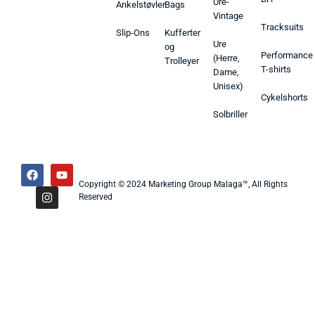
Ure-
Ankelstøvler
Bags
Vintage
Tracksuits
Slip-Ons
Kufferter
Ure
og
Performance
(Herre,
Trolleyer
T-shirts
Dame,
Unisex)
Cykelshorts
Solbriller
Copyright © 2024 Marketing Group Malaga™, All Rights
Reserved