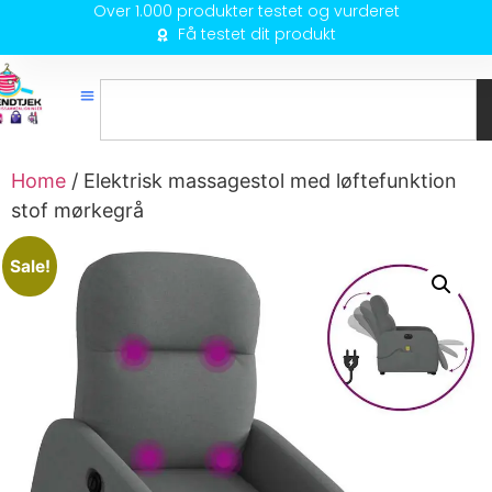
Over 1.000 produkter testet og vurderet
Få testet dit produkt
Home
/ Elektrisk massagestol med løftefunktion
stof mørkegrå
Sale!