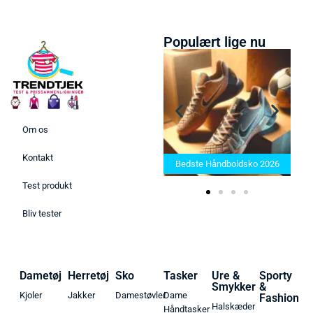
Populært lige nu
Om os
Bedste Saunatæppe 2025 –
Kontakt
Find de bedste produkter her!
Bedste Håndboldsko 2026
Test produkt
Bliv tester
Dametøj
Herretøj
Sko
Tasker
Ure &
Sporty
Smykker
&
Kjoler
Jakker
Damestøvler
Dame
Fashion
Halskæder
Håndtasker