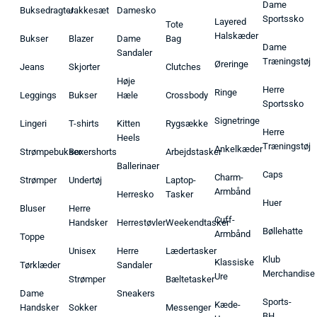
Dame
Buksedragter
Jakkesæt
Damesko
Sportssko
Layered
Tote
Halskæder
Bukser
Blazer
Dame
Bag
Dame
Sandaler
Træningstøj
Øreringe
Jeans
Skjorter
Clutches
Høje
Herre
Ringe
Leggings
Bukser
Hæle
Crossbody
Sportssko
Signetringe
Lingeri
T-shirts
Kitten
Rygsække
Herre
Heels
Træningstøj
Ankelkæder
Strømpebukser
Boxershorts
Arbejdstasker
Ballerinaer
Caps
Charm-
Strømper
Undertøj
Laptop-
Armbånd
Herresko
Tasker
Huer
Bluser
Herre
Cuff-
Handsker
Herrestøvler
Weekendtasker
Bøllehatte
Armbånd
Toppe
Unisex
Herre
Lædertasker
Klub
Klassiske
Tørklæder
Sandaler
Merchandise
Ure
Strømper
Bæltetasker
Dame
Sneakers
Sports-
Kæde-
Handsker
Sokker
Messenger
BH