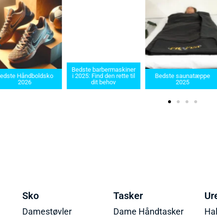
Bedste barbermaskiner
Bedste Sau
ko
i 2025: Find den rette til
Bedste saunatæppe
2025 – Find 
dit behov
2025
produkter
Sko
Tasker
Ur
Damestøvler
Dame Håndtasker
Ha