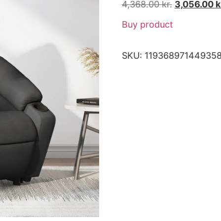
4,368.00
kr.
3,056.00
k
Buy product
SKU:
11936897144935