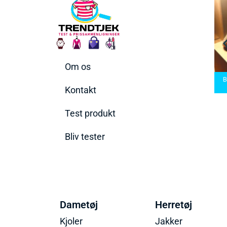
Om os
Bedste Saunatæppe
Bedste saunatæppe
2025 – Find de bedste
Bedste Håndbolds
2025
produkter her!
2026
Kontakt
Test produkt
Bliv tester
Dametøj
Herretøj
Kjoler
Jakker