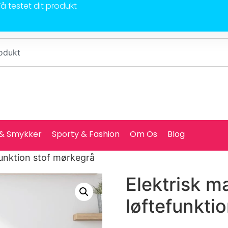
Få testet dit produkt
 & Smykker
Sporty & Fashion
Om Os
Blog
funktion stof mørkegrå
Elektrisk 
løftefunkti