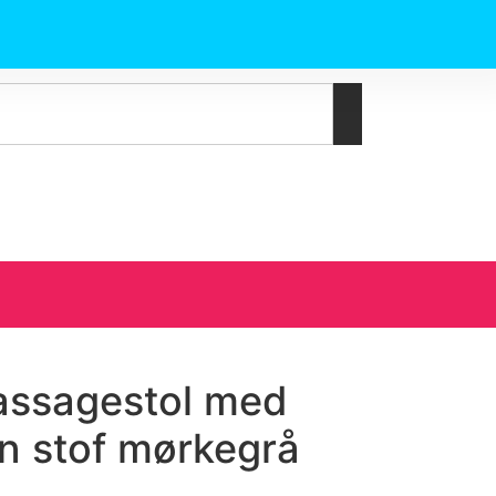
massagestol med
on stof mørkegrå