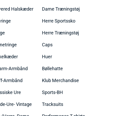
yered Halskæder
Dame Træningstøj
ringe
Herre Sportssko
nge
Herre Træningstøj
netringe
Caps
kelkæder
Huer
arm-Armbånd
Bøllehatte
ff-Armbånd
Klub Merchandise
ssiske Ure
Sports-BH
de-Ure- Vintage
Tracksuits