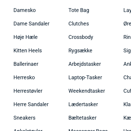
Damesko
Tote Bag
La
Dame Sandaler
Clutches
Øre
Høje Hæle
Crossbody
Ri
Kitten Heels
Rygsække
Sig
Ballerinaer
Arbejdstasker
An
Herresko
Laptop-Tasker
Ch
Herrestøvler
Weekendtasker
Cu
Herre Sandaler
Lædertasker
Kla
Sneakers
Bæltetasker
Kæ