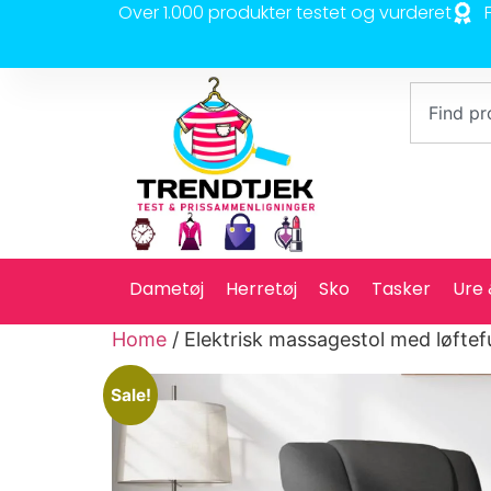
Over 1.000 produkter testet og vurderet
Dametøj
Herretøj
Sko
Tasker
Ure
Home
/ Elektrisk massagestol med løfte
Sale!