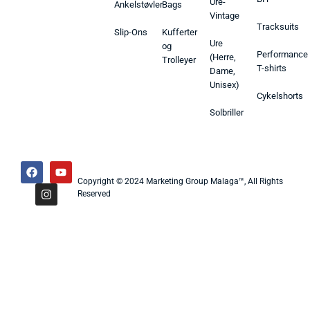
Ure-
Ankelstøvler
Bags
Vintage
Tracksuits
Slip-Ons
Kufferter
Ure
og
Performance
(Herre,
Trolleyer
T-shirts
Dame,
Unisex)
Cykelshorts
Solbriller
Copyright © 2024 Marketing Group Malaga™, All Rights
Reserved