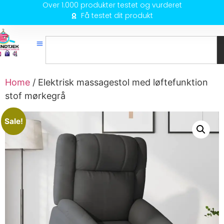
Over 1.000 produkter testet og vurderet
Få testet dit produkt
Home
/ Elektrisk massagestol med løftefunktion
stof mørkegrå
Sale!