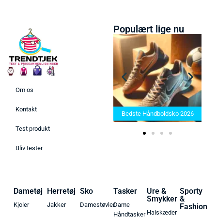
Populært lige nu
Om os
Bedste Saunatæppe 2025 –
Kontakt
Find de bedste produkter her!
Bedste Håndboldsko 2026
Test produkt
Bliv tester
Dametøj
Herretøj
Sko
Tasker
Ure &
Sporty
Smykker
&
Kjoler
Jakker
Damestøvler
Dame
Fashion
Halskæder
Håndtasker