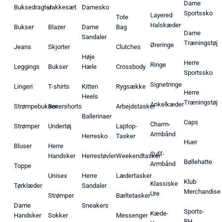
Dame
Buksedragter
Jakkesæt
Damesko
Sportssko
Layered
Tote
Halskæder
Bukser
Blazer
Dame
Bag
Dame
Sandaler
Træningstøj
Øreringe
Jeans
Skjorter
Clutches
Høje
Herre
Ringe
Leggings
Bukser
Hæle
Crossbody
Sportssko
Signetringe
Lingeri
T-shirts
Kitten
Rygsække
Herre
Heels
Træningstøj
Ankelkæder
Strømpebukser
Boxershorts
Arbejdstasker
Ballerinaer
Caps
Charm-
Strømper
Undertøj
Laptop-
Armbånd
Herresko
Tasker
Huer
Bluser
Herre
Cuff-
Handsker
Herrestøvler
Weekendtasker
Bøllehatte
Armbånd
Toppe
Unisex
Herre
Lædertasker
Klub
Klassiske
Tørklæder
Sandaler
Merchandise
Ure
Strømper
Bæltetasker
Dame
Sneakers
Sports-
Kæde-
Handsker
Sokker
Messenger
BH