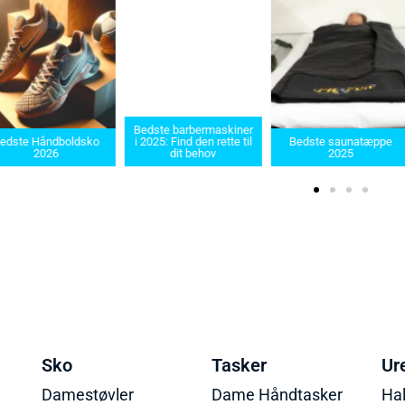
Bedste barbermaskiner
edste Håndboldsko
i 2025: Find den rette til
Bedste saunatæppe
2026
dit behov
2025
Sko
Tasker
Ur
Damestøvler
Dame Håndtasker
Ha