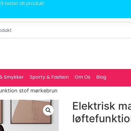
Få testet dit produkt
 & Smykker
Sporty & Fashion
Om Os
Blog
funktion stof mørkebrun
Elektrisk 
løftefunkti