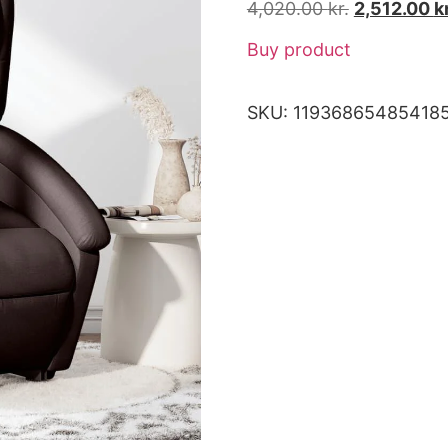
4,020.00
kr.
2,512.00
kr
Buy product
SKU:
11936865485418