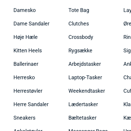
Damesko
Tote Bag
La
Dame Sandaler
Clutches
Øre
Høje Hæle
Crossbody
Ri
Kitten Heels
Rygsække
Sig
Ballerinaer
Arbejdstasker
An
Herresko
Laptop-Tasker
Ch
Herrestøvler
Weekendtasker
Cu
Herre Sandaler
Lædertasker
Kla
Sneakers
Bæltetasker
Kæ