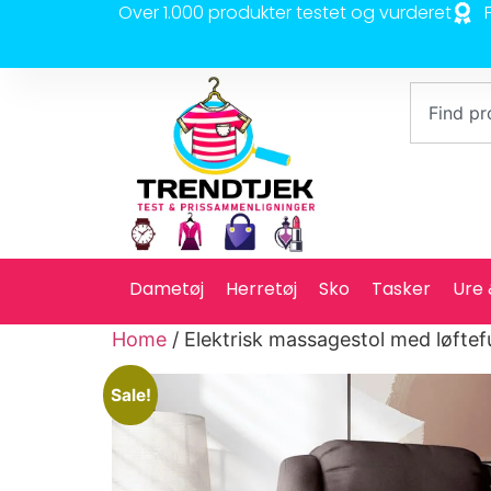
Over 1.000 produkter testet og vurderet
Dametøj
Herretøj
Sko
Tasker
Ure
Home
/ Elektrisk massagestol med løfte
Sale!