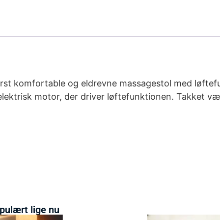
derst komfortable og eldrevne massagestol med løftef
lektrisk motor, der driver løftefunktionen. Takket væ
pulært lige nu