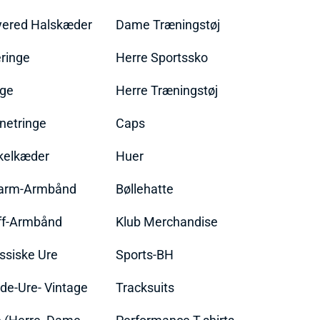
yered Halskæder
Dame Træningstøj
ringe
Herre Sportssko
nge
Herre Træningstøj
netringe
Caps
kelkæder
Huer
arm-Armbånd
Bøllehatte
ff-Armbånd
Klub Merchandise
ssiske Ure
Sports-BH
de-Ure- Vintage
Tracksuits