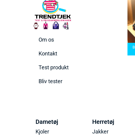
Om os
arbermaskiner
Bedste Saunatæppe
nd den rette til
Bedste saunatæppe
2025 – Find de bedste
B
t behov
2025
produkter her!
Kontakt
Test produkt
Bliv tester
Dametøj
Herretøj
Kjoler
Jakker